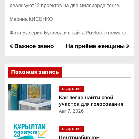
реализуют 12 проектов на два миллиарда тенге.
Марина КИСЕНКО.
Фото Валерия Бугаева и с сайта Pavlodarnews.kz.
Важное звено
На приёме женщины
Н
а
в
Похожая запись
и
ОБЩЕСТВО
г
Как легко найти свой
участок для голосования
а
Авг 7, 2026
ц
ОБЩЕСТВО
Центризбирком