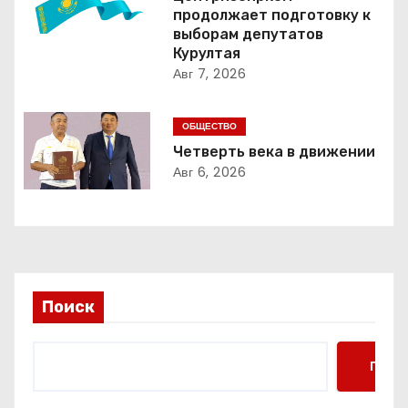
и
продолжает подготовку к
я
выборам депутатов
Курултая
п
Авг 7, 2026
о
ОБЩЕСТВО
з
Четверть века в движении
Авг 6, 2026
а
п
и
с
Поиск
я
Поис
м