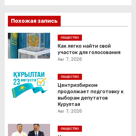
а
в
Похожая запись
и
г
ОБЩЕСТВО
Как легко найти свой
а
участок для голосования
Авг 7, 2026
ц
и
ОБЩЕСТВО
Центризбирком
я
продолжает подготовку к
выборам депутатов
п
Курултая
Авг 7, 2026
о
з
ОБЩЕСТВО