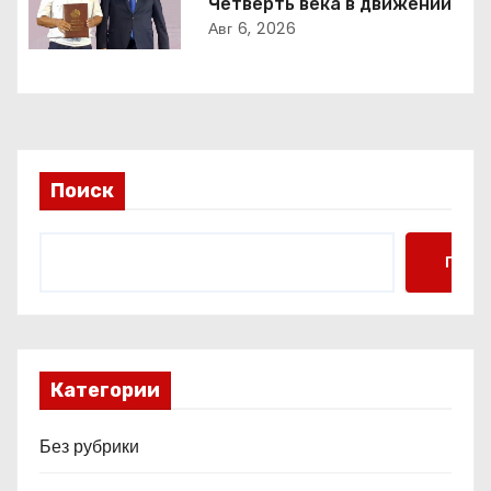
Четверть века в движении
а
Авг 6, 2026
п
и
с
Поиск
я
м
Поис
Категории
Без рубрики