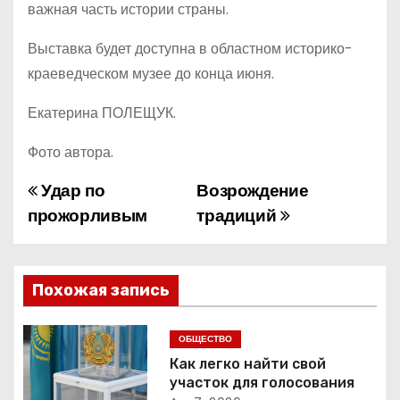
важная часть истории страны.
Выставка будет доступна в областном историко-
краеведческом музее до конца июня.
Екатерина ПОЛЕЩУК.
Фото автора.
Удар по
Возрождение
Н
прожорливым
традиций
а
в
Похожая запись
и
г
ОБЩЕСТВО
Как легко найти свой
а
участок для голосования