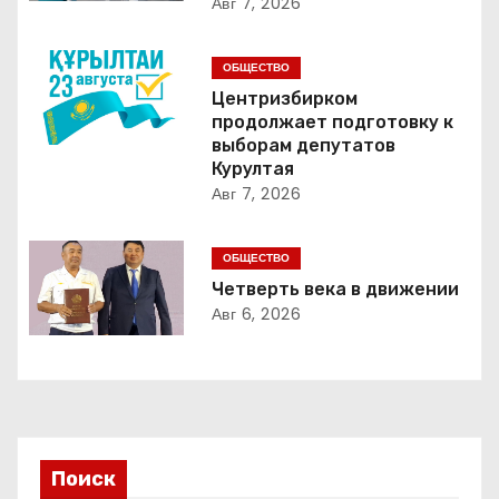
Авг 7, 2026
ц
и
ОБЩЕСТВО
Центризбирком
я
продолжает подготовку к
выборам депутатов
п
Курултая
Авг 7, 2026
о
з
ОБЩЕСТВО
Четверть века в движении
а
Авг 6, 2026
п
и
с
Поиск
я