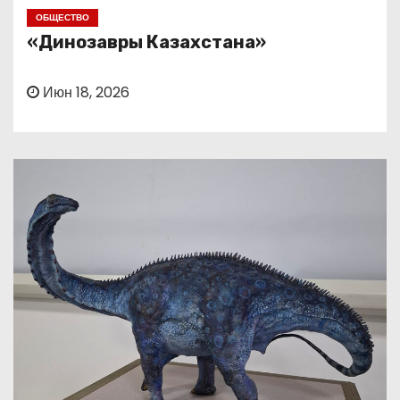
о
ОБЩЕСТВО
м
«Динозавры Казахстана»
у
Июн 18, 2026