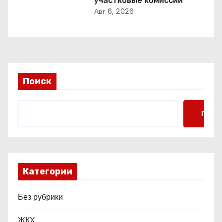
участковые комиссии
п
Авг 6, 2026
и
с
я
Поиск
м
Поис
Категории
Без рубрики
ЖКХ