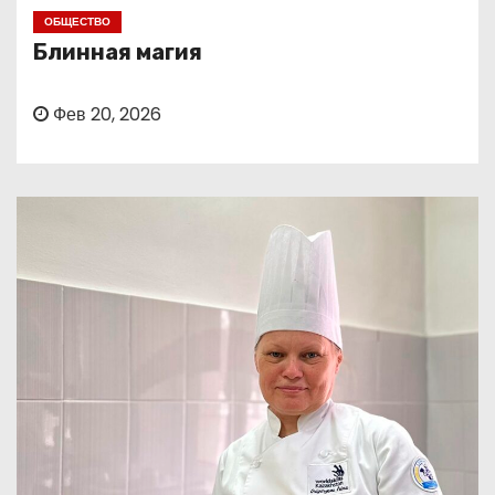
о
ОБЩЕСТВО
м
Блинная магия
у
Фев 20, 2026