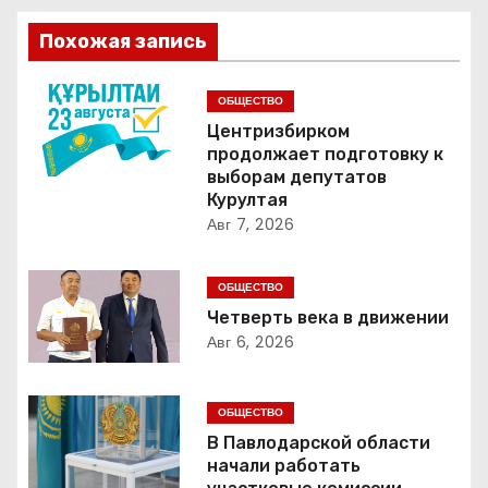
в
Похожая запись
и
г
ОБЩЕСТВО
Центризбирком
а
продолжает подготовку к
выборам депутатов
ц
Курултая
Авг 7, 2026
и
я
ОБЩЕСТВО
Четверть века в движении
п
Авг 6, 2026
о
ОБЩЕСТВО
з
В Павлодарской области
начали работать
а