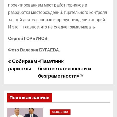
проектированием мест работ горняков и
разработки месторождений, тщательного контроля
за этой деятельностью и предупреждения аварий.
И это – главное, что не следует замалчивать.
Сергей ГОРБУНОВ.
Фото Валерия БУГАЕВА.
Собираем
«Памятник
Н
раритеты
безответственности и
а
безграмотности»
в
и
Похожая запись
г
ОБЩЕСТВО