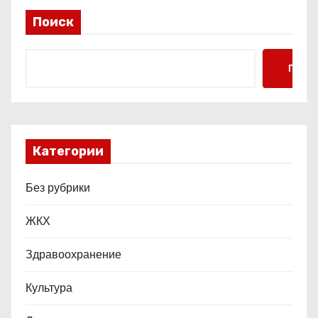
я
Поиск
м
Поис
Категории
Без рубрики
ЖКХ
Здравоохранение
Культура