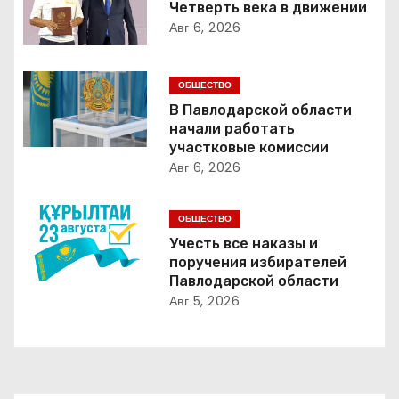
а
Четверть века в движении
Авг 6, 2026
ц
и
ОБЩЕСТВО
я
В Павлодарской области
начали работать
п
участковые комиссии
Авг 6, 2026
о
з
ОБЩЕСТВО
Учесть все наказы и
а
поручения избирателей
Павлодарской области
п
Авг 5, 2026
и
с