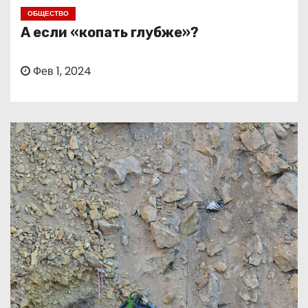
о
ОБЩЕСТВО
м
А если «копать глубже»?
у
Фев 1, 2024