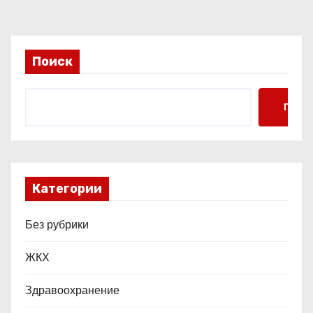
а
п
и
Поиск
с
Поис
я
м
Категории
Без рубрики
ЖКХ
Здравоохранение