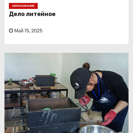
о
ОБРАЗОВАНИЕ
м
Дело литейное
у
Май 15, 2025