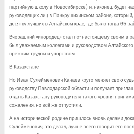
партийную школу в Новосибирске) и, наконец, будет н
руководящих лиц в Панкрушихинском районе, который, кс
десятку лучших в Алтайском крае, где было тогда 65 ра
Вчерашний «инородец» стал по-настоящему своим в райо
был уважаемым коллегами и руководством Алтайского к
прежним трудом и упорством.
В Казахстане
Но Иван Сулейменович Канаев круто меняет свою судьб
руководству Павлодарской области и получает пригла
отдать Казахстану руководителя такого уровня принима
сожаления, но всё же отпустили.
А на исторической родине пришлось вновь делами доказ
Сулейменович, это делал, лучше всего говорит его по