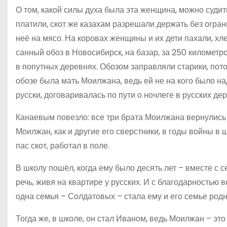
О том, какой силы духа была эта женщина, можно судить
платили, скот же казахам разрешали держать без огран
неё на мясо. На коровах женщины и их дети пахали, х
санный обоз в Новосибирск, на базар, за 250 километр
в попутных деревнях. Обозом заправляли старики, пот
обозе была мать Моилжана, ведь ей не на кого было на
русски, договаривалась по пути о ночлеге в русских де
Канаевым повезло: все три брата Моилжана вернулись
Моилжан, как и другие его сверстники, в годы войны в 
пас скот, работал в поле.
В школу пошёл, когда ему было десять лет – вместе с 
речь, живя на квартире у русских. И с благодарностью в
одна семья – Солдатовых – стала ему и его семье родн
Тогда же, в школе, он стал Иваном, ведь Моилжан – это