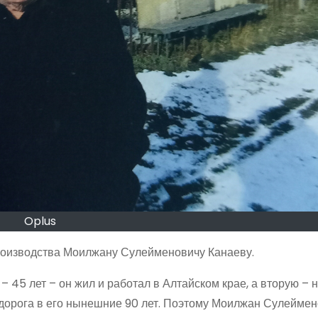
Oplus
производства Моилжану Сулейменовичу Канаеву.
– 45 лет – он жил и работал в Алтайском крае, а вторую – 
 дорога в его нынешние 90 лет. Поэтому Моилжан Сулейме