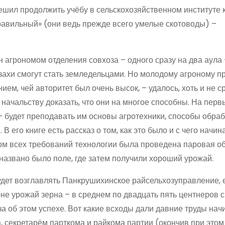
ешил продолжить учёбу в сельскохозяйственном институте 
равильный» (они ведь прежде всего умелые скотоводы) –
ен агрономом отделения совхоза – одного сразу на два аула
казахи смогут стать земледельцами. Но молодому агроному п
, чей авторитет был очень высок, – удалось, хоть и не ср
начальству доказать, что они на многое способны. На перв
– будет преподавать им основы агротехники, способы обраб
 его книге есть рассказ о том, как это было и с чего начин
том всех требований технологии была проведена паровая об
названо было поле, где затем получили хороший урожай.
удет возглавлять Панкрушихинское райсельхозуправление, 
не урожай зерна – в среднем по двадцать пять центнеров с 
оза об этом успехе. Вот какие всходы дали давние труды на
а, секретарём парткома и райкома партии (окончив при эт