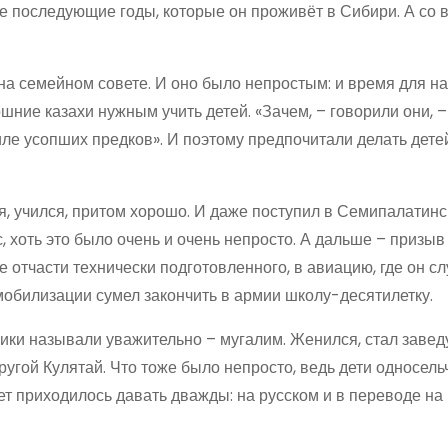
се последующие годы, которые он проживёт в Сибири. А со
а семейном совете. И оно было непростым: и время для н
шние казахи нужным учить детей. «Зачем, – говорили они, –
иле усопших предков». И поэтому предпочитали делать дете
, учился, притом хорошо. И даже поступил в Семипалатинс
, хоть это было очень и очень непросто. А дальше – призыв
е отчасти технически подготовленного, в авиацию, где он с
обилизации сумел закончить в армии школу-десятилетку.
еники называли уважительно – мугалим. Женился, стал зав
ругой Кулятай. Что тоже было непросто, ведь дети односель
т приходилось давать дважды: на русском и в переводе на 