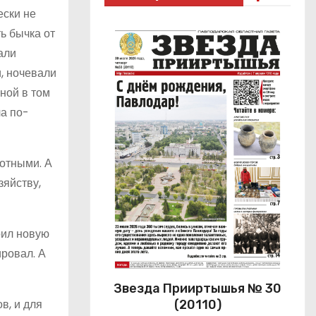
ески не
ь бычка от
али
и, ночевали
ной в том
ла по-
отными. А
зяйству,
оил новую
ировал. А
Звезда Прииртышья № 30
в, и для
(20110)