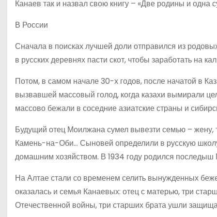
Канаев так и назвал свою книгу – «Две родины и одна с
В России
Сначала в поисках лучшей доли отправился из родовы
в русских деревнях пасти скот, чтобы заработать на ка
Потом, в самом начале 30-х годов, после начатой в К
вызвавшей массовый голод, когда казахи вымирали целы
массово бежали в соседние азиатские страны и сибирс
Будущий отец Моилжана сумел вывезти семью – жену, т
Камень-на-Оби… Сыновей определили в русскую школу.
домашним хозяйством. В 1934 году родился последыш
На Алтае стали со временем селить вынужденных бежен
оказалась и семья Канаевых: отец с матерью, три стар
Оте­чественной войны, три старших брата ушли защища