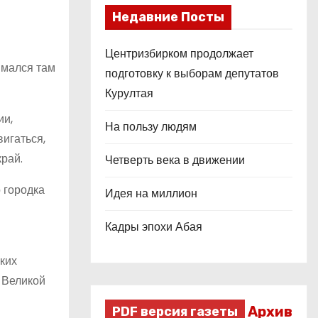
Недавние Посты
Центризбирком продолжает
имался там
подготовку к выборам депутатов
Курултая
ии,
На пользу людям
игаться,
рай.
Четверть века в движении
 городка
Идея на миллион
Кадры эпохи Абая
ких
 Великой
Архив
PDF версия газеты