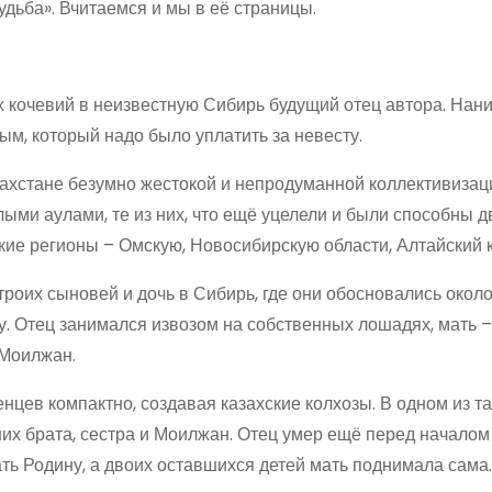
удьба». Вчитаемся и мы в её страницы.
х кочевий в неизвестную Сибирь будущий отец автора. Нан
лым, который надо было уплатить за невесту.
азахстане безумно жестокой и непродуманной коллективизац
ми аулами, те из них, что ещё уцелели и были способны дв
кие регионы – Омскую, Новосибирскую области, Алтайский к
роих сыновей и дочь в Сибирь, где они обосновались около
 Отец занимался извозом на собственных лошадях, мать –
 Моилжан.
цев компактно, создавая казахские колхозы. В одном из та
ших брата, сестра и Моилжан. Отец умер ещё перед началом
ть Родину, а двоих оставшихся детей мать поднимала сама.