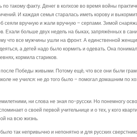
 по такому факту. Денег в колхозе во время вой­ны практич
ичений. И каждая семья старалась иметь корову и выкормит
леб сеяли вручную и жали вручную – серпами. Зимой снаряж
ов. Ехали больше двух недель на быках, запряжённых в сан
ому что все мужчины ушли на фронт. А единственной женщи
деяться, а детей надо было кормить и одевать. Она понима
ревнях, кормила стариков.
 после Победы живыми. Потому ещё, что все они были грам
школе не учился: не до того было – помогал домашним по хо
семилетними, ни слова не зная по-русски. Но понемногу осв
споминает о своей первой учительнице и о тех, у кого кварт
ой на всю жизнь.
 было так непривычно и непонятно и для русских сверстнико