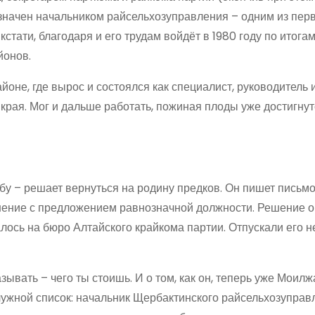
азначен начальником райсельхозуправления – одним из пер
тати, благодаря и его трудам войдёт в 1980 году по итогам
йонов.
не, где вырос и состоялся как специалист, руководитель и
рая. Мог и дальше работать, пожиная плоды уже достигнут
у – решает вернуться на родину предков. Он пишет письм
шение с предложением равнозначной должности. Решение о
лось на бюро Алтайского крайкома партии. Отпускали его н
ывать – чего ты стоишь. И о том, как он, теперь уже Моилж
служной список: начальник Щербактинского райсельхозуправ