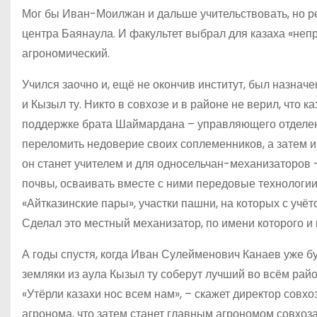
Мог бы Иван-Моилжан и дальше учительствовать, но р
центра Баянаула. И факультет выбрал для казаха «неп
агрономический.
Учился заочно и, ещё не окончив институт, был назнач
и Кызыл ту. Никто в совхозе и в районе не верил, что 
поддержке брата Шаймардана – управляющего отделением
переломить недоверие своих соплеменников, а затем и 
он станет учителем и для односельчан-механизаторов 
почвы, осваивать вместе с ними передовые технологии. В
«Айтказинские пары», участки пашни, на которых с учё
Сделал это местный механизатор, по имени которого и 
А годы спустя, когда Иван Сулейменович Канаев уже б
земляки из аула Кызыл ту соберут лучший во всём райо
«Утёрли казахи нос всем нам», – скажет директор совх
агронома, что затем станет главным агрономом совхоз