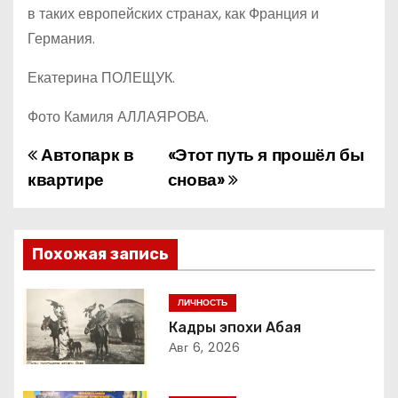
в таких европейских странах, как Франция и
Германия.
Екатерина ПОЛЕЩУК.
Фото Камиля АЛЛАЯРОВА.
Автопарк в
«Этот путь я прошёл бы
Н
квартире
снова»
а
в
Похожая запись
и
г
ЛИЧНОСТЬ
Кадры эпохи Абая
а
Авг 6, 2026
ц