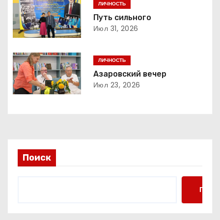
ЛИЧНОСТЬ
и
Путь сильного
Июл 31, 2026
я
п
ЛИЧНОСТЬ
о
Азаровский вечер
Июл 23, 2026
з
а
п
и
Поиск
с
Поис
я
м