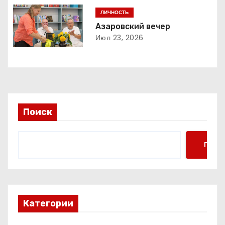
п
ЛИЧНОСТЬ
о
Азаровский вечер
Июл 23, 2026
з
а
п
и
Поиск
с
Поис
я
м
Категории