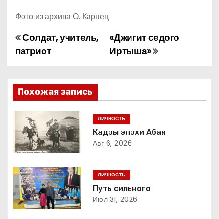
Фото из архива О. Карпец.
Солдат, учитель,
«Джигит седого
Н
патриот
Иртыша»
а
в
Похожая запись
и
г
ЛИЧНОСТЬ
Кадры эпохи Абая
а
Авг 6, 2026
ц
ЛИЧНОСТЬ
и
Путь сильного
Июл 31, 2026
я