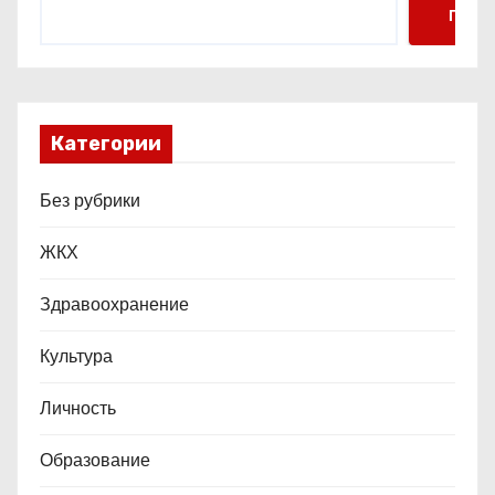
я
Поис
м
Категории
Без рубрики
ЖКХ
Здравоохранение
Культура
Личность
Образование