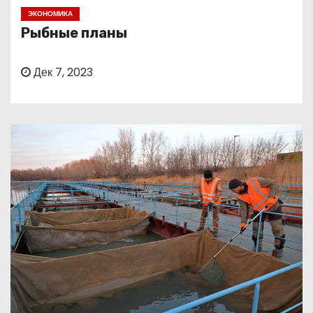
о
ЭКОНОМИКА
м
Рыбные планы
у
Дек 7, 2023