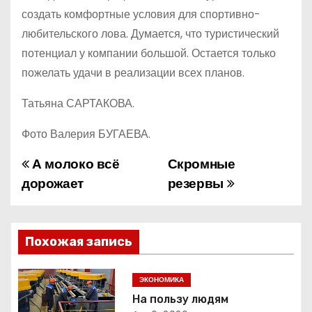
создать комфортные условия для спортивно-
любительского лова. Думается, что туристический
потенциал у компании большой. Остается только
пожелать удачи в реализации всех планов.
Татьяна САРТАКОВА.
Фото Валерия БУГАЕВА.
А молоко всё
Скромные
Н
дорожает
резервы
а
в
Похожая запись
и
г
ЭКОНОМИКА
На пользу людям