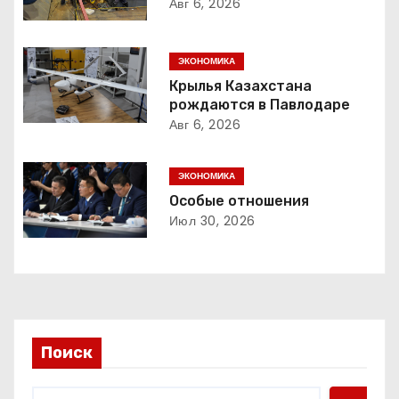
а
Авг 6, 2026
ц
ЭКОНОМИКА
и
Крылья Казахстана
рождаются в Павлодаре
я
Авг 6, 2026
п
ЭКОНОМИКА
о
Особые отношения
з
Июл 30, 2026
а
п
и
Поиск
с