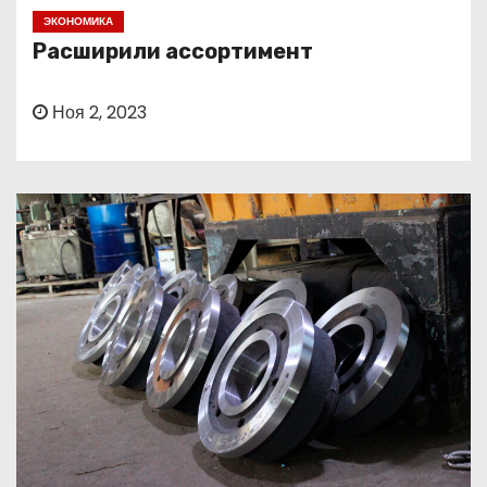
о
ЭКОНОМИКА
м
Расширили ассортимент
у
Ноя 2, 2023