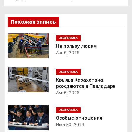
а
в
Похожая запись
и
г
ЭКОНОМИКА
На пользу людям
а
Авг 6, 2026
ц
ЭКОНОМИКА
и
Крылья Казахстана
рождаются в Павлодаре
я
Авг 6, 2026
п
ЭКОНОМИКА
о
Особые отношения
з
Июл 30, 2026