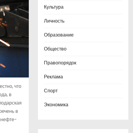
Культура
Личность
Образование
Общество
Правопорядок
Реклама
стно, что
Спорт
да, в
лодарская
Экономика
речень в
я нефте-