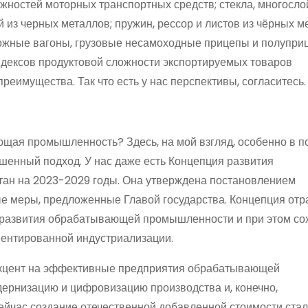
ежностей моторных транспортных средств; стекла, многосл
й из черных металлов; пружин, рессор и листов из чёрных м
жные вагоны, грузовые несамоходные прицепы и полупри
ндексов продуктовой сложности экспортируемых товаров
еимущества. Так что есть у нас перспективы, согласитесь.
ющая промышленность? Здесь, на мой взгляд, особенно в 
ешенный подход. У нас даже есть Концепция развития
ан на 2023-2029 годы. Она утверждена постановлением
ые меры, предложенные Главой государства. Концепция отр
азвития обрабатывающей промышленности и при этом со
иентированной индустриализации.
н акцент на эффективные предприятия обрабатывающей
ернизацию и цифровизацию производства и, конечно,
ейчас создание отечественной добавленной стоимости стал