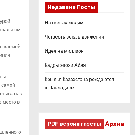
Недавние Посты
турой
На пользу людям
ориальном
Четверть века в движении
атываемой
Идея на миллион
миния
Кадры эпохи Абая
аны
Крылья Казахстана рождаются
е самой
в Павлодаре
ценивать в
е место в
Архив
PDF версия газеты
ышленного