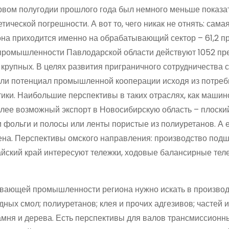
вом полугодии прошлого года был немного меньше показа
тической погрешности. А вот то, чего никак не отнять: сам
на приходится именно на обрабатывающий сектор – 61,2 пр
промышленности Павлодарской области действуют 1052 пр
9 крупных. В целях развития приграничного сотрудничества с
ли потенциал промышленной кооперации исходя из потреб
тики. Наибольшие перспективы в таких отраслях, как машин
лее возможный экспорт в Новосибирскую область – плоский
ки фольги и полосы или ленты пористые из полиуретанов. А
ена. Перспективы омского направления: производство подш
йский край интересуют тележки, ходовые балансирные теле
ывающей промышленности региона нужно искать в производ
х смол; полиуретанов; клея и прочих адгезивов; частей и
амня и дерева. Есть перспективы для валов трансмиссионны