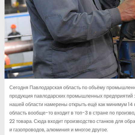
Сегодня Павлодарская область по объёму промышленнос
продукция павлодарских промышленных предприятий экс
нашей области намерены открыть ещё как минимум 14
область вообще-то входит в топ-3 в стране по произ
22 товара. Сюда входит производство станков для обр
и газопроводов, алюминия и многое другое.