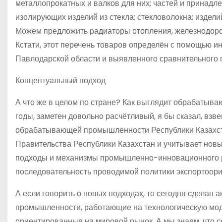
металлопрокатных и валков для них; частей и принадл
изолирующих изделий из стекла; стекловолокна; издели
Можем предложить радиаторы отопления, железнодоро
Кстати, этот перечень товаров определён с помощью и
Павлодарской области и выявленного сравнительного пр
Концептуальный подход
А что же в целом по стране? Как выглядит обрабатыва
годы, заметен довольно расчётливый, я бы сказал, взв
обрабатывающей промышленности Республики Казахст
Правительства Республики Казахстан и учитывает нов
подходы и механизмы промышленно-инновационного р
последовательность проводимой политики экспортоор
А если говорить о новых подходах, то сегодня сдела
промышленности, работающие на технологическую мод
ориентированные на мировой рынок. А мы знаем, что с