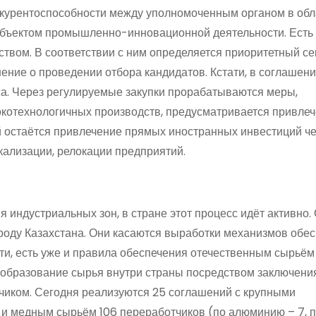
нкурентоспособности между уполномоченным органом в обл
убъектом промышленно-инновационной деятельности. Есть
твом. В соответствии с ним определяется приоритетный се
ие о проведении отбора кандидатов. Кстати, в соглашени
еса. Через регулируемые закупки прорабатываются меры,
котехнологичных производств, предусматривается привле
й остаётся привлечение прямых иностранных инвестиций ч
кализации, релокации предприятий.
 индустриальных зон, в стране этот процесс идёт активно. 
ароду Казахстана. Они касаются выработки механизмов обе
 есть уже и правила обеспечения отечественным сырьём 
ообразование сырья внутри страны посредством заключени
чиком. Сегодня реализуются 25 соглашений с крупными
 медным сырьём 106 переработчиков (по алюминию – 7, п