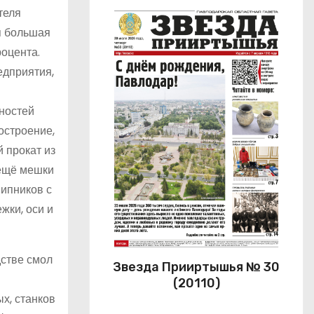
теля
ая большая
оцента.
едприятия,
ностей
остроение,
 прокат из
 ещё мешки
ипников с
жки, оси и
стве смол
Звезда Прииртышья № 30
(20110)
х, станков