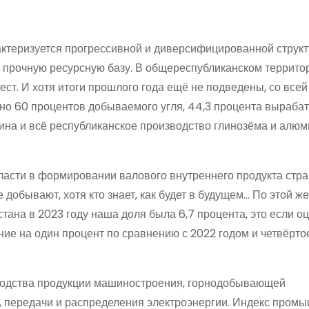
ктеризуется прогрессивной и диверсифицированной струк
 прочную ресурсную базу. В общереспубликанском террит
ест. И хотя итоги прошлого года ещё не подведены, со всей
чено 60 процентов добываемого угля, 44,3 процента выраб
нзина и всё республиканское производство глинозёма и алю
бласти в формировании валового внутреннего продукта стр
не добывают, хотя кто знает, как будет в будущем… По этой ж
тана в 2023 году наша доля была 6,7 процента, это если о
чение на один процент по сравнению с 2022 годом и четвёрто
изводства продукции машиностроения, горнодобывающей
, передачи и распределения электроэнергии. Индекс пром