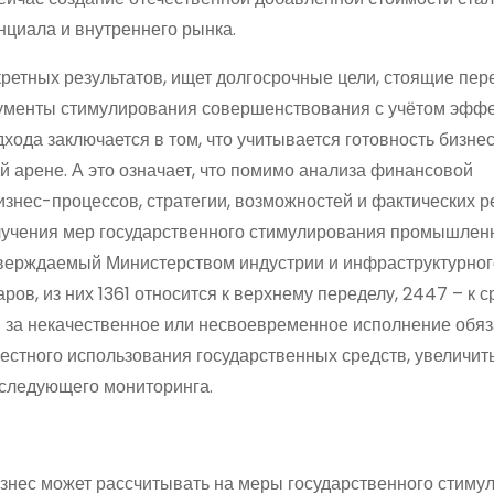
нциала и внутреннего рынка.
ретных результатов, ищет долгосрочные цели, стоящие пер
рументы стимулирования совершенствования с учётом эфф
хода заключается в том, что учитывается готовность бизнес
 арене. А это означает, что помимо анализа финансовой
изнес-процессов, стратегии, возможностей и фактических р
лучения мер государственного стимулирования промышленн
утверждаемый Министерством индустрии и инфраструктурног
аров, из них 1361 относится к верхнему переделу, 2447 – к 
 за некачественное или несвоевременное исполнение обяз
естного использования государственных средств, увеличит
оследующего мониторинга.
изнес может рассчитывать на меры государственного стиму