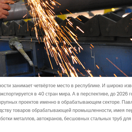
ти занимает четвёртое место в республике. И широко изве
портируется в 40 стран мира. А в перспективе, до 2026 го
 крупных проектов именно в обрабатывающем секторе. Пав
водству товаров обрабатывающей промышленности, имея пе
аботки металлов, автокранов, бесшовных стальных труб дл