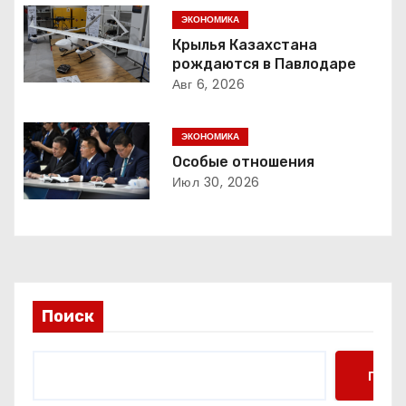
ц
ЭКОНОМИКА
и
Крылья Казахстана
рождаются в Павлодаре
я
Авг 6, 2026
п
ЭКОНОМИКА
о
Особые отношения
з
Июл 30, 2026
а
п
и
Поиск
с
я
Поис