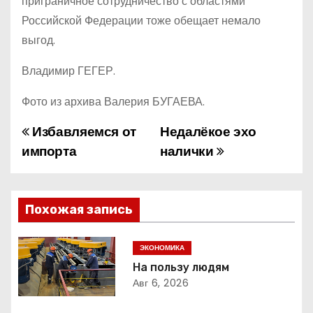
приграничное сотрудничество с областями
Российской Федерации тоже обещает немало
выгод.
Владимир ГЕГЕР.
Фото из архива Валерия БУГАЕВА.
Избавляемся от
Недалёкое эхо
Н
импорта
налички
а
в
Похожая запись
и
г
ЭКОНОМИКА
На пользу людям
а
Авг 6, 2026