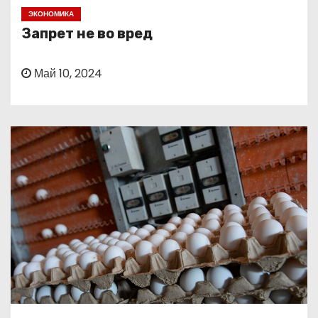
о
ЭКОНОМИКА
м
Запрет не во вред
у
Май 10, 2024