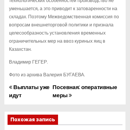
технологических особенностей производство не
уменьшается, а это приводит к затоваренности на
складах. Поэтому Межведомственная комиссия по
вопросам внешнеторговой политики и признала
целесообразность установления временных
ограничительных мер на ввоз куриных яиц в
Казахстан.
Владимир ГЕГЕР.
Фото из архива Валерия БУГАЕВА.
Выплаты уже
Посевная: оперативные
Н
идут
меры
а
в
Похожая запись
и