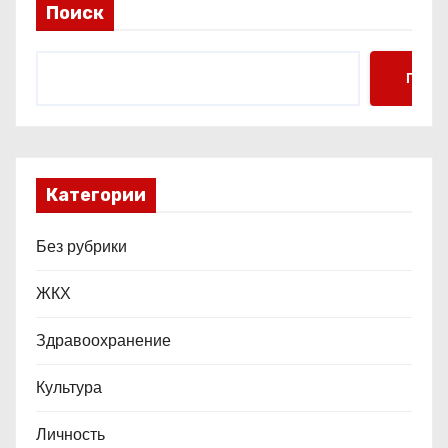
Поиск
с
я
Поис
м
Категории
Без рубрики
ЖКХ
Здравоохранение
Культура
Личность