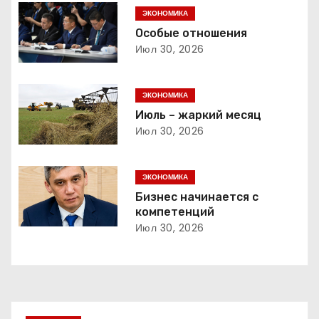
г
ЭКОНОМИКА
Особые отношения
а
Июл 30, 2026
ц
ЭКОНОМИКА
и
Июль – жаркий месяц
Июл 30, 2026
я
п
ЭКОНОМИКА
о
Бизнес начинается с
компетенций
з
Июл 30, 2026
а
п
и