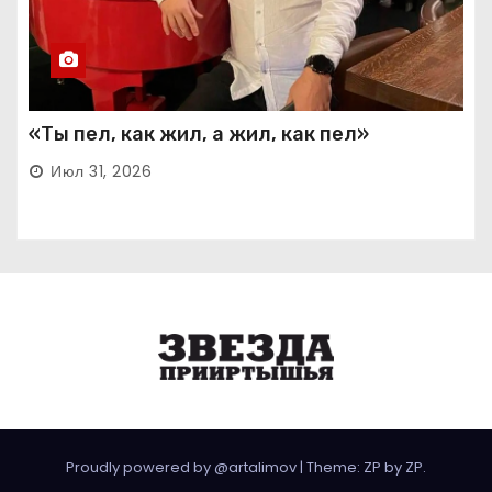
«Ты пел, как жил, а жил, как пел»
Июл 31, 2026
Proudly powered by @artalimov
|
Theme: ZP by
ZP
.