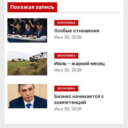
в
Похожая запись
и
г
ЭКОНОМИКА
Особые отношения
а
Июл 30, 2026
ц
ЭКОНОМИКА
и
Июль – жаркий месяц
Июл 30, 2026
я
п
ЭКОНОМИКА
о
Бизнес начинается с
компетенций
з
Июл 30, 2026
а