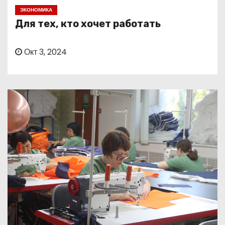
о
ЭКОНОМИКА
м
Для тех, кто хочет работать
у
Окт 3, 2024