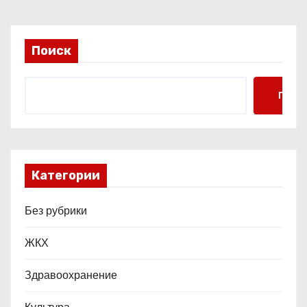
п
и
Поиск
с
я
Поис
м
Категории
Без рубрики
ЖКХ
Здравоохранение