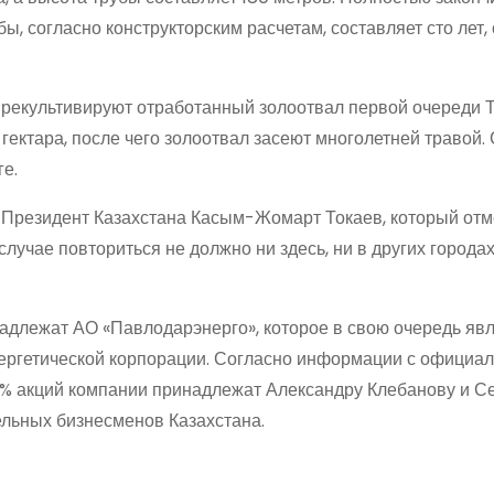
ы, согласно конструкторским расчетам, составляет сто лет,
 рекультивируют отработанный золоотвал первой очереди 
 гектара, после чего золоотвал засеют многолетней травой.
е.
Президент Казахстана Касым-Жомарт Токаев, который отме
учае повториться не должно ни здесь, ни в других городах
адлежат АО «Павлодарэнерго», которое в свою очередь яв
ергетической корпорации. Согласно информации с официал
,1% акций компании принадлежат Александру Клебанову и С
ельных бизнесменов Казахстана.