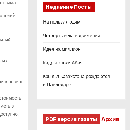
ет зима.
Недавние Посты
нополий
На пользу людям
ь
Четверть века в движении
льный
Идея на миллион
нных
Кадры эпохи Абая
Крылья Казахстана рождаются
и в резерв
в Павлодаре
 стоимость
меть в
доступно.
Архив
PDF версия газеты