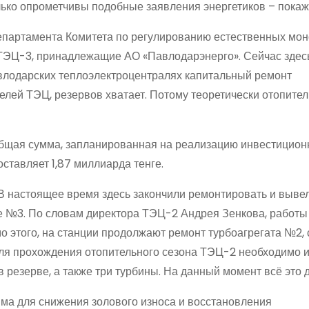
олько опрометчивы подобные заявления энергетиков – покаж
департамента Комитета по регулированию естественных мо
ТЭЦ-3, принадлежащие АО «Павлодарэнерго». Сейчас здес
влодарских теплоэлектроцентралях капитальный ремонт
телей ТЭЦ, резервов хватает. Потому теоретически отопите
общая сумма, запланированная на реализацию инвестицио
оставляет 1,87 миллиарда тенге.
В настоящее время здесь закончили ремонтировать и вывел
ле №3. По словам директора ТЭЦ-2 Андрея Зенкова, работы
о этого, на станции продолжают ремонт турбоагрегата №2,
для прохождения отопительного сезона ТЭЦ-2 необходимо и
 в резерве, а также три турбины. На данный момент всё это 
има для снижения золового износа и восстановления