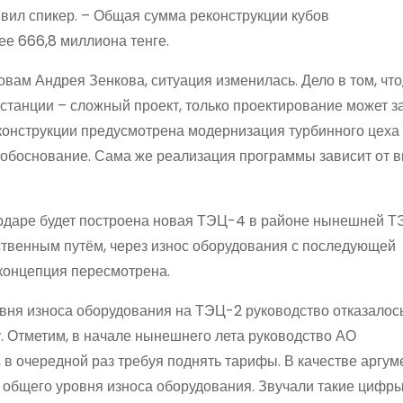
явил спикер. – Общая сумма реконструкции кубов
ее 666,8 миллиона тенге.
овам Андрея Зенкова, ситуация изменилась. Дело в том, что
 станции – сложный проект, только проектирование может з
конструкции предусмотрена модернизация турбинного цеха 
 обоснование. Сама же реализация программы зависит от 
лодаре будет построена новая ТЭЦ-4 в районе нынешней Т
твенным путём, через износ оборудования с последующей
 концепция пересмотрена.
овня износа оборудования на ТЭЦ-2 руководство отказалось
. Отметим, в начале нынешнего лета руководство АО
в очередной раз требуя поднять тарифы. В качестве аргум
общего уровня износа оборудования. Звучали такие цифры