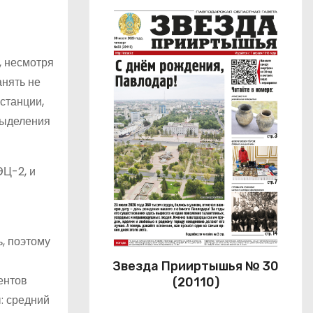
, несмотря
анять не
станции,
выделения
ЭЦ-2, и
, поэтому
Звезда Прииртышья № 30
ентов
(20110)
: средний