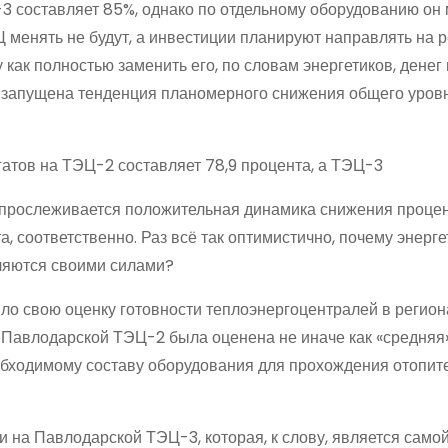
3 составляет 85%, однако по отдельному оборудованию он
Ц менять не будут, а инвестиции планируют направлять на 
как полностью заменить его, по словам энергетиков, денег 
 запущена тенденция планомерного снижения общего уров
гатов на ТЭЦ-2 составляет 78,9 процента, а ТЭЦ-3
м прослеживается положительная динамика снижения процен
а, соответственно. Раз всё так оптимистично, почему энерге
вляются своими силами?
ило свою оценку готовности теплоэнергоцентралей в регион
 Павлодарской ТЭЦ-2 была оценена не иначе как «средняя»
обходимому составу оборудования для прохождения отопит
 на Павлодарской ТЭЦ-3, которая, к слову, является само