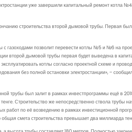
электростанции уже завершили капитальный ремонт котла №4
кончанию строительства второй дымовой трубы. Первая был
ы с газоходами позволит перевести котлы №5 и №6 на про
тации второй дымовой трубы первая будет выведена в капи
 эксплуатировать котлы согласно проектной схеме и прово
ования без полной остановки электростанции», – сообщил
ной трубы был залит в рамках инвестпрограммы ещё в 2018
 тенге. Строительство же непосредственно ствола трубы н
ых работ по её возведению в рамках инвестиционной про
то общая смета строительства превышает два миллиарда тен
, а высота трубы составляет 180 метров. Полностью законч