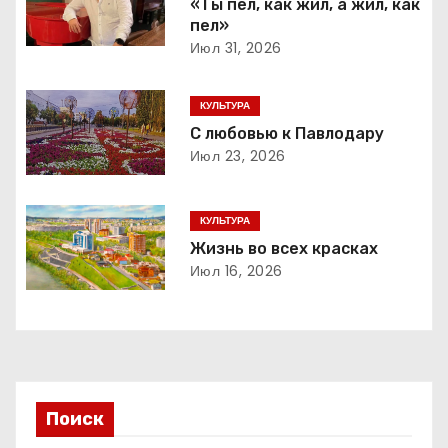
г
«Ты пел, как жил, а жил, как
пел»
а
Июл 31, 2026
ц
КУЛЬТУРА
и
С любовью к Павлодару
Июл 23, 2026
я
п
КУЛЬТУРА
Жизнь во всех красках
о
Июл 16, 2026
з
а
п
Поиск
и