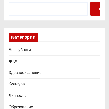
с
Поис
я
м
Категории
Без рубрики
ЖКХ
Здравоохранение
Культура
Личность
Образование