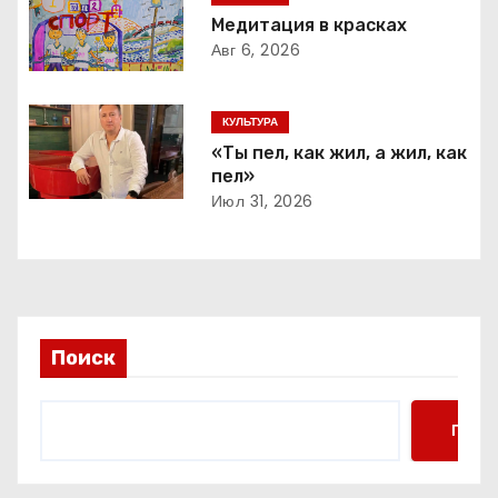
я
Медитация в красках
Авг 6, 2026
п
о
КУЛЬТУРА
«Ты пел, как жил, а жил, как
з
пел»
Июл 31, 2026
а
п
и
с
Поиск
я
Поис
м