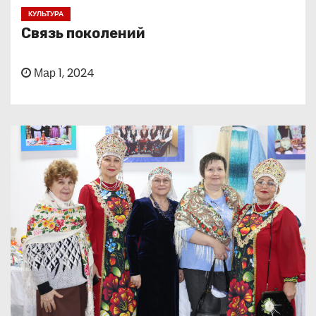
о
КУЛЬТУРА
м
Связь поколений
у
Мар 1, 2024