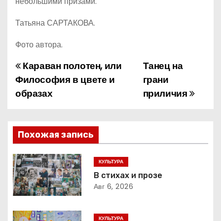
небольшими призами.
Татьяна САРТАКОВА.
Фото автора.
Караван полотен, или
Танец на
Н
Философия в цвете и
грани
а
образах
приличия
в
и
Похожая запись
г
КУЛЬТУРА
а
В стихах и прозе
Авг 6, 2026
ц
и
КУЛЬТУРА