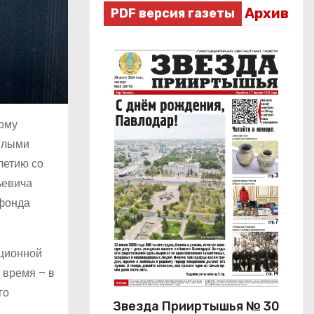
Архив
PDF версия газеты
ному
ёплыми
летию со
ьевича
 фонда
юционной
 время – в
го
Звезда Прииртышья № 30