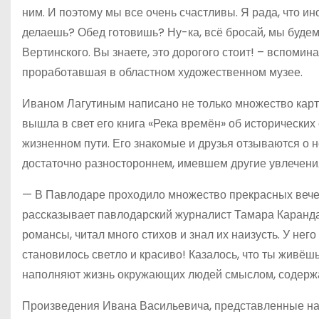
ним. И поэтому мы все очень счастливы. Я рада, что и
делаешь? Обед готовишь? Ну-ка, всё бросай, мы будем 
Вертинского. Вы знаете, это дорогого стоит! – вспоми
проработавшая в областном художественном музее.
Иваном Лагутиным написано не только множество картин
вышла в свет его книга «Река времён» об исторических 
жизненном пути. Его знакомые и друзья отзываются о нё
достаточно разностороннем, имевшем другие увлечения
— В Павлодаре проходило множество прекрасных вечер
рассказывает павлодарский журналист Тамара Карандаш
романсы, читал много стихов и знал их наизусть. У нег
становилось светло и красиво! Казалось, что ты живёшь
наполняют жизнь окружающих людей смыслом, содержа
Произведения Ивана Васильевича, представленные на 