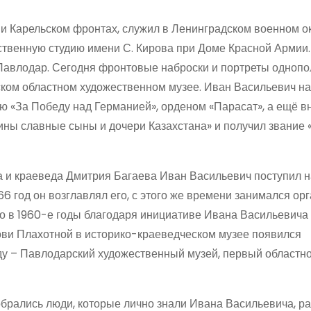
 и Карельском фронтах, служил в Ленинградском военном ок
ственную студию имени С. Кирова при Доме Красной Армии.
 Павлодар. Сегодня фронтовые наброски и портреты однопо
ском областном художественном музее. Иван Васильевич н
ю «За Победу над Германией», орденом «Парасат», а ещё в
дины славные сыны и дочери Казахстана» и получил звание
а и краеведа Дмитрия Багаева Иван Васильевич поступил н
66 год он возглавлял его, с этого же времени занимался ор
 в 1960-е годы благодаря инициативе Ивана Васильевича 
ови Плахотной в историко-краеведческом музее появился
году – Павлодарский художественный музей, первый областн
обрались люди, которые лично знали Ивана Васильевича, ра