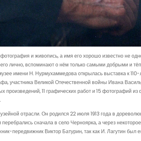
 фотография и живопись, а имя его хорошо известно не од
 его лично, вспоминают о нём только самыми добрыми и т
узее имени Н. Нурмухаммедова открылась выставка к 110-
рафа, участника Великой Отечественной войны Ивана Васил
ых произведений, 11 графических работ и 15 фотографий из
.
музейной отрасли. Он родился 22 июля 1913 года в доревол
и перебрались сначала в село Черноярка, а через некоторое
ник-передвижник Виктор Батурин, так как И. Лагутин был е