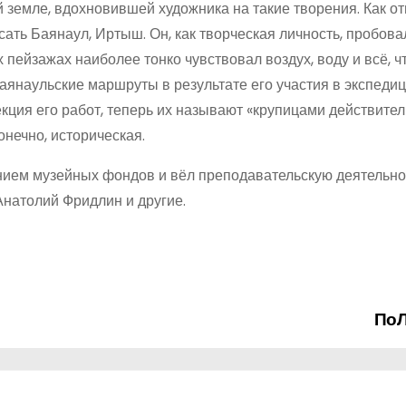
й земле, вдохновившей художника на такие творения. Как о
ать Баянаул, Иртыш. Он, как творческая личность, пробова
х пейзажах наиболее тонко чувствовал воздух, воду и всё, ч
аянаульские маршруты в результате его участия в экспеди
ия его работ, теперь их называют «крупицами действител
онечно, историческая.
нием музейных фондов и вёл преподавательскую деятельнос
Анатолий Фридлин и другие.
По