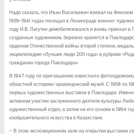
Надо сказать, что Иван Васильевич воевал на Финском
1939-1941 годах посещал в Ленинграде военно-художе
году И.В. Лагутин демобилизовался и вновь приехал в
созданные художником, бережно хранятся в Павлодар
орденом Отечественной войны второй степени, медаль
энциклопедию «Лучшие люди 2011 года» в рубрике «Ро
гражданин города Павлодара».
В 1947 году по приглашению известного фотохудожник
областной историко-краеведческий музей. С 1958 по 19
первых художественных выставок в Павлодаре. Именно
активном участии заслуженного деятеля культуры Люб
художественный отдел, а затем на его основе в 1964 
изобразительного искусства в Казахстане.
– В этом экспозиционном зале на открытии выставки с