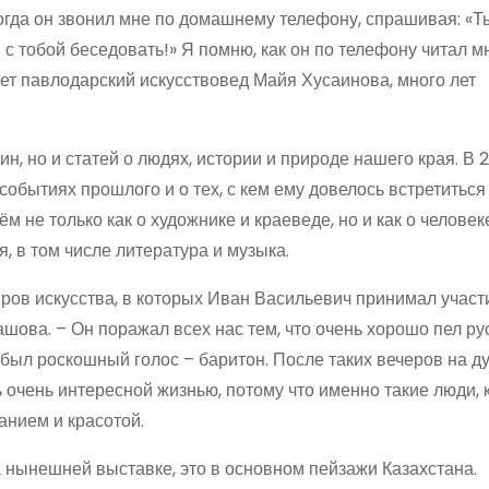
ногда он звонил мне по домашнему телефону, спрашивая: «Т
с тобой беседовать!» Я помню, как он по телефону читал м
нает павлодарский искусствовед Майя Хусаинова, много лет
, но и статей о людях, истории и природе нашего края. В 2
событиях прошлого и о тех, с кем ему довелось встретиться
м не только как о художнике и краеведе, но и как о человек
, в том числе литература и музыка.
ов искусства, в которых Иван Васильевич принимал участи
ова. – Он поражал всех нас тем, что очень хорошо пел ру
о был роскошный голос – баритон. После таких вечеров на д
 очень интересной жизнью, потому что именно такие люди, к
нием и красотой.
нынешней выставке, это в основном пейзажи Казахстана.