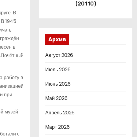
(20110)
руге. В
 В 1945
лчан,
аграждён
Архив
несён в
Август 2026
 «Почётный
Июль 2026
а работу в
Июнь 2026
ганизацией
и при
Май 2026
ой музей
Апрель 2026
Март 2026
ботали с