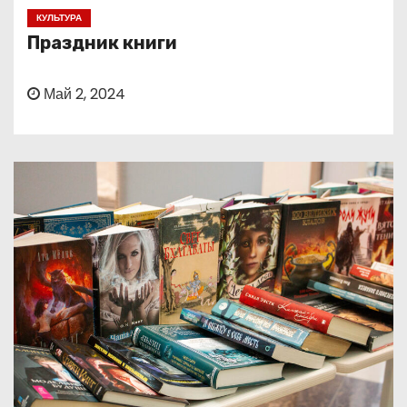
о
КУЛЬТУРА
м
Праздник книги
у
Май 2, 2024