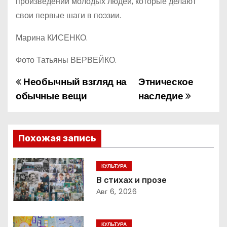
произведений молодых людей, которые делают
свои первые шаги в поэзии.
Марина КИСЕНКО.
Фото Татьяны ВЕРВЕЙКО.
Необычный взгляд на
Этническое
Н
обычные вещи
наследие
а
в
Похожая запись
и
г
КУЛЬТУРА
В стихах и прозе
а
Авг 6, 2026
ц
КУЛЬТУРА