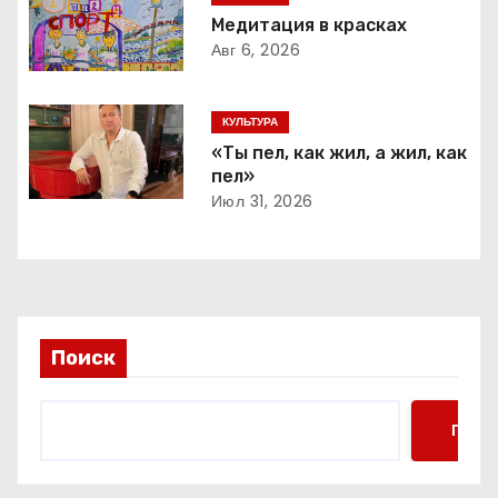
и
Медитация в красках
Авг 6, 2026
я
п
КУЛЬТУРА
о
«Ты пел, как жил, а жил, как
пел»
з
Июл 31, 2026
а
п
и
Поиск
с
я
Поис
м