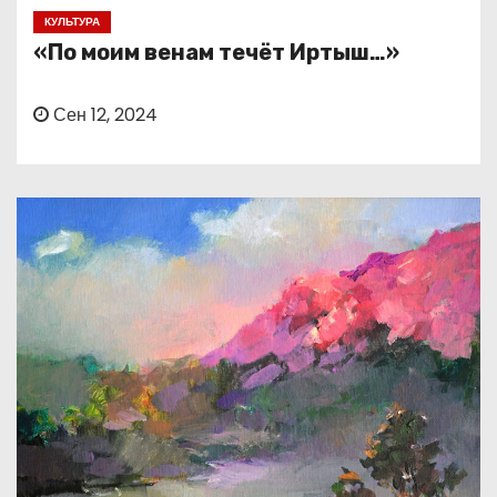
о
КУЛЬТУРА
м
«По моим венам течёт Иртыш…»
у
Сен 12, 2024