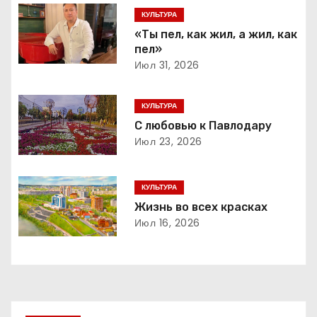
г
КУЛЬТУРА
«Ты пел, как жил, а жил, как
а
пел»
Июл 31, 2026
ц
и
КУЛЬТУРА
С любовью к Павлодару
я
Июл 23, 2026
п
КУЛЬТУРА
о
Жизнь во всех красках
з
Июл 16, 2026
а
п