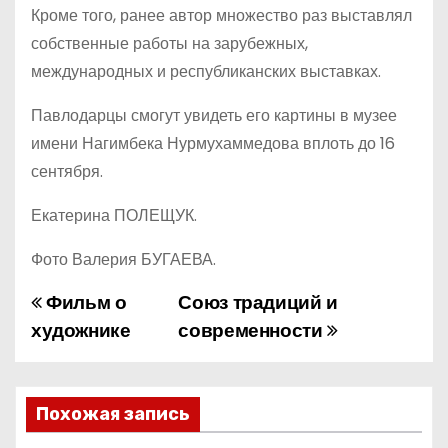
Кроме того, ранее автор множество раз выставлял
собственные работы на зарубежных,
международных и республиканских выставках.
Павлодарцы смогут увидеть его картины в музее
имени Нагимбека Нурмухаммедова вплоть до 16
сентября.
Екатерина ПОЛЕЩУК.
Фото Валерия БУГАЕВА.
Фильм о
Союз традиций и
Н
художнике
современности
а
в
Похожая запись
и