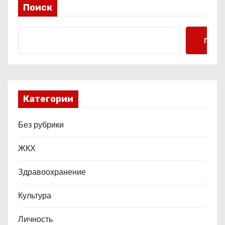
и
Поиск
с
я
Поис
м
Категории
Без рубрики
ЖКХ
Здравоохранение
Культура
Личность