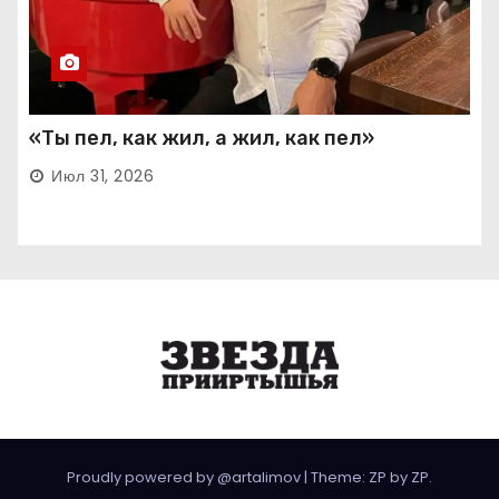
«Ты пел, как жил, а жил, как пел»
Июл 31, 2026
Proudly powered by @artalimov
|
Theme: ZP by
ZP
.