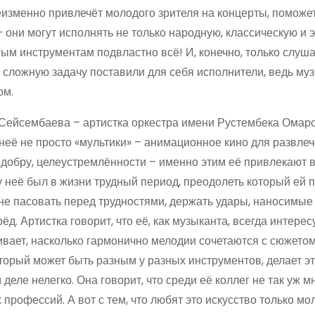
неизменно привлечёт молодого зрителя на концерты, поможе
они могут исполнять не только народную, классическую и 
ным инструментам подвластно всё! И, конечно, только слуша
 сложную задачу поставили для себя исполнители, ведь му
ом.
Сейсембаева – артистка оркестра имени Рустембека Омар
 неё не просто «мультики» – анимационное кино для развлеч
, добру, целеустремлённости – именно этим её привлекают 
 у неё был в жизни трудный период, преодолеть который ей 
не пасовать перед трудностями, держать удары, наносимые 
д. Артистка говорит, что её, как музыканта, всегда интерес
вает, насколько гармонично мелодии сочетаются с сюжетом
торый может быть разным у разных инструментов, делает э
деле нелегко. Она говорит, что среди её коллег не так уж м
 профессий. А вот с тем, что любят это искусство только мо