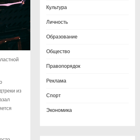
Культура
Личность
Образование
Общество
бластной
Правопорядок
Реклама
о
дтреки из
Спорт
азал
яется
Экономика
осто