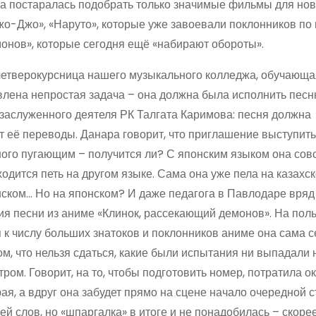
на постаралась подобрать только значимые фильмы для но
-Джо», «Наруто», которые уже завоевали поклонников по
онов», которые сегодня ещё «набирают обороты».
 четверокурсница нашего музыкального колледжа, обучающа
влена непростая задача – она должна была исполнить песн
 заслуженного деятеля РК Талгата Каримова: песня должна
т её переводы. Данара говорит, что приглашение выступить
ного пугающим – получится ли? С японским языком она сов
ходится петь на другом языке. Сама она уже пела на казахск
янском… Но на японском? И даже педагога в Павлодаре вря
ия песни из аниме «Клинок, рассекающий демонов». На пол
я к числу больших знатоков и поклонников аниме она сама с
ом, что нельзя сдаться, какие были испытания ни выпадали 
ром. Говорит, на то, чтобы подготовить номер, потратила о
ая, а вдруг она забудет прямо на сцене начало очередной 
й слов, но «шпаргалка» в итоге и не понадобилась – скорее