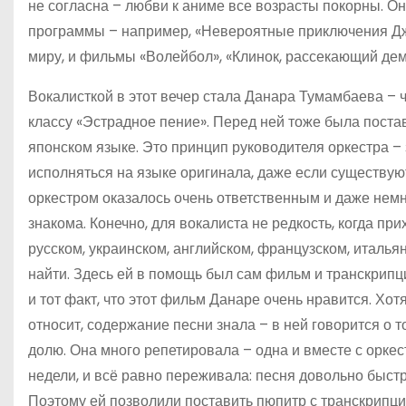
не согласна – любви к аниме все возрасты покорны. О
программы – например, «Невероятные приключения Джо
миру, и фильмы «Волейбол», «Клинок, рассекающий дем
Вокалисткой в этот вечер стала Данара Тумамбаева –
классу «Эстрадное пение». Перед ней тоже была поста
японском языке. Это принцип руководителя оркестра –
исполняться на языке оригинала, даже если существую
оркестром оказалось очень ответственным и даже нем
знакома. Конечно, для вокалиста не редкость, когда при
русском, украинском, английском, французском, италь
найти. Здесь ей в помощь был сам фильм и транскрипц
и тот факт, что этот фильм Данаре очень нравится. Хот
относит, содержание песни знала – в ней говорится о т
долю. Она много репетировала – одна и вместе с оркест
недели, и всё равно переживала: песня довольно быстр
Поэтому ей позволили поставить пюпитр с транскрипцие