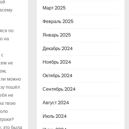
вой
Март 2025
 всему
Февраль 2025
яся по
Январь 2025
ю на
Декабрь 2024
 с
Ноябрь 2024
сем не
ом,
Октябрь 2024
д ли можно
ьзу пошёл
Сентябрь 2024
ебя не
Август 2024
на твою
коло
Июль 2024
строки?
, это была