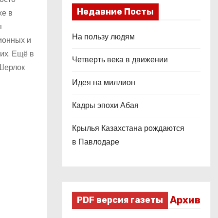
Недавние Посты
же в
я
На пользу людям
ионных и
их. Ещё в
Четверть века в движении
«Шерлок
Идея на миллион
Кадры эпохи Абая
Крылья Казахстана рождаются
в Павлодаре
Архив
PDF версия газеты