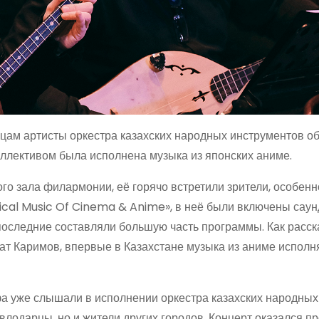
ам артисты оркестра казахских народных инструментов о
ллективом была исполнена музыка из японских аниме.
о зала филармонии, её горячо встретили зрители, особенн
al Music Of Cinema & Anime», в неё были включены саун
последние составляли большую часть программы. Как расск
ат Каримов, впервые в Казахстане музыка из аниме исполн
фа уже слышали в исполнении оркестра казахских народных
лодарцы, но и жители других городов. Концерт оказался пр