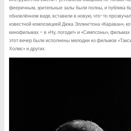
фееричным, зрительные залы были полны, и публика бы
обновлённом виде, вставили в новую, что-то прозвуча
известной композицией Дюка Эллингтона «Караван», к
кинофильмах – в «Ну, погоди!» и «Симпсоны», фильмах
этот вечер были исполнены мелодии из фильмов «Такси
Холмс» и других.