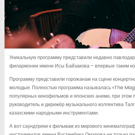
Уникальную программу представили недавно павлодарц
филармонии имени Исы Байзакова – впервые таким ко
Программу представили горожанам на сцене концертног
молодые. Полностью программа называлась «The Magic
популярных кинофильмов и японских аниме, при этом 
руководитель и дирижёр музыкального коллектива Талг
казахскими народными инструментами.
А вот саундтреки к фильмам из мирового кинематогра
инструментов имени Рустембека Омарова не только пав