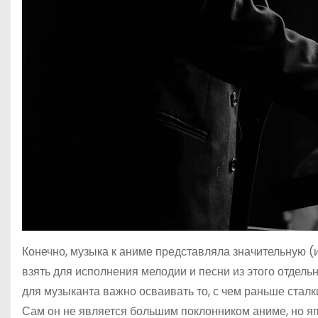
Конечно, музыка к аниме представляла значительную (и
взять для исполнения мелодии и песни из этого отдельн
для музыканта важно осва­ивать то, с чем раньше сталк
Сам он не является большим поклонником аниме, но яп