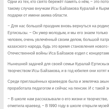
Одни из тех, кто свято бережёт память о нём, – это по
такому случаю внучкам Исы Байзакова Куралай и Кыр
подарки от имени акима области.
– Для нас большой праздник вновь вернуться на родин
Ертискызы. – Он умер молодым, и мы его знаем только
человек, очень увлечённый своим делом, большой патр
казахского народа, будь это время становления нового 
Отечественной войны Иса Байзаков ездил с концертами
Нынешней задачей для своей семьи Куралай Ертискыз
творчеством Исы Байзакова, и в год юбилея они хотят 
Среди приглашённых краеведов была и землячка акына
проработала педагогом и сейчас на пенсии. И с такой з
– В школе нам рассказывали о его жизни и творчестве, 
отметила краевед. – В 1990 году в школе открыли музей