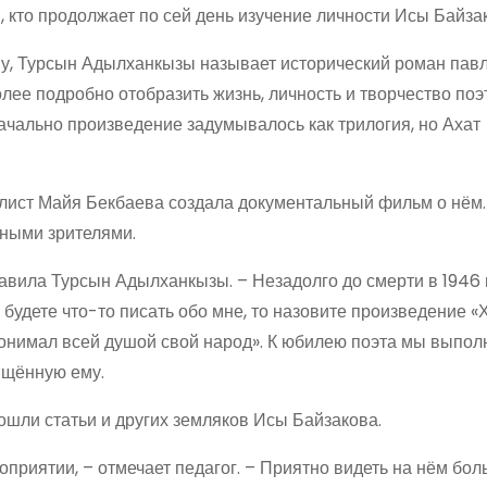
 кто продолжает по сей день изучение личности Исы Байза
у, Турсын Адылханкызы называет исторический роман пав
ее подробно отобразить жизнь, личность и творчество поэт
Изначально произведение задумывалось как трилогия, но Ахат
налист Майя Бекбаева создала документальный фильм о нём.
чными зрителями.
авила Турсын Адылханкызы. – Незадолго до смерти в 1946 
 будете что-то писать обо мне, то назовите произведение 
 понимал всей душой свой народ». К юбилею поэта мы выпол
ящённую ему.
ошли статьи и других земляков Исы Байзакова.
оприятии, – отмечает педагог. – Приятно видеть на нём бо