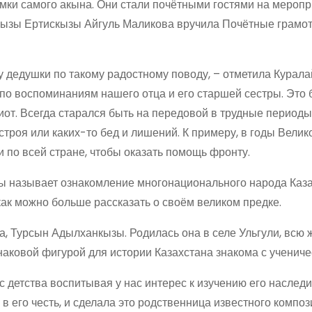
томки самого акына. Они стали почётными гостями на меропр
мызы Ертискызы Айгуль Маликова вручила Почётные грамо
у дедушки по такому радостному поводу, – отметила Курала
 по воспоминаниям нашего отца и его старшей сестры. Это
иот. Всегда старался быть на передовой в трудные период
строя или каких-то бед и лишений. К примеру, в годы Велик
 по всей стране, чтобы оказать помощь фронту.
ы называет ознакомление многонационального народа Каза
как можно больше рассказать о своём великом предке.
, Турсын Адылханкызы. Родилась она в селе Ульгули, всю 
наковой фигурой для истории Казахстана знакома с ученичес
с детства воспитывая у нас интерес к изучению его наследи
 в его честь, и сделала это родственница известного композ