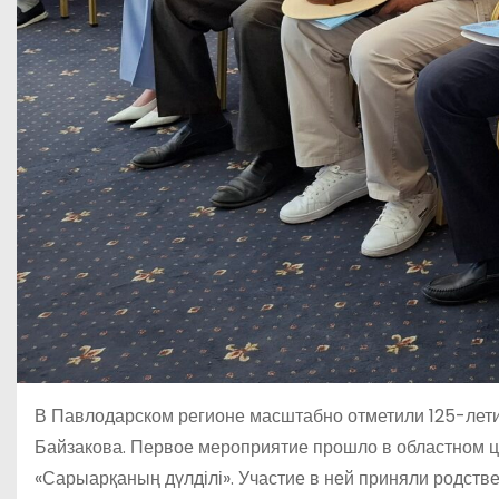
В Павлодарском регионе масштабно отметили 125-лети
Байзакова. Первое мероприятие прошло в областном ц
«Сарыарқаның дүлділі». Участие в ней приняли родстве