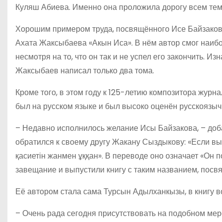
Куляш Абиева. Именно она проложила дорогу всем тем,
Хорошим примером труда, посвящённого Исе Байзаков
Ахата Жаксыбаева «Акын Иса». В нём автор смог наибол
несмотря на то, что он так и не успел его закончить. 
Жаксыбаев написал только два тома.
Кроме того, в этом году к 125-летию композитора жур
был на русском языке и был высоко оценён русскоязы
– Недавно исполнилось желание Исы Байзакова, – доб
обратился к своему другу Жакану Сыздыкову: «Если вы
қасиетін жанмен ұққан». В переводе оно означает «Он
завещание и выпустили книгу с таким названием, посв
Её автором стала сама Турсын Адылханкызы, в книгу в
– Очень рада сегодня присутствовать на подобном мер