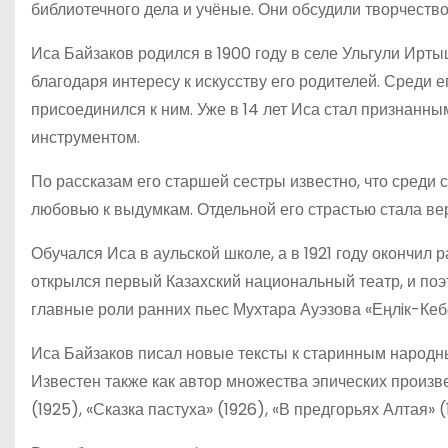
библиотечного дела и учёные. Они обсудили творчество
Иса Байзаков родился в 1900 году в селе Ульгули Ирты
благодаря интересу к искусству его родителей. Среди 
присоединился к ним. Уже в 14 лет Иса стал признанн
инструментом.
По рассказам его старшей сестры известно, что среди 
любовью к выдумкам. Отдельной его страстью стала вер
Обучался Иса в аульской школе, а в 1921 году окончил
открылся первый Казахский национальный театр, и поэ
главные роли ранних пьес Мухтара Ауэзова «Еңлiк-Кеб
Иса Байзаков писал новые тексты к старинным народным
Известен также как автор множества эпических произв
(1925), «Сказка пастуха» (1926), «В предгорьях Алтая» 