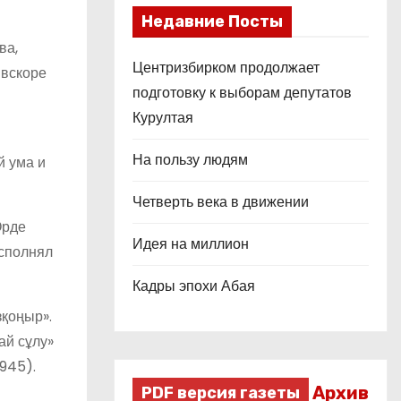
Недавние Посты
ва,
Центризбирком продолжает
 вскоре
подготовку к выборам депутатов
Курултая
На пользу людям
й ума и
Четверть века в движении
Орде
Идея на миллион
исполнял
Кадры эпохи Абая
зқоңыр».
ай сұлу»
1945).
Архив
PDF версия газеты