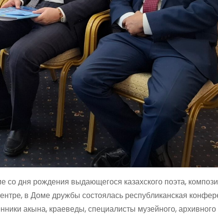
е со дня рождения выдающегося казахского поэта, композ
ентре, в Доме дружбы состоялась респуб­ликанская конфе
нники акына, краеведы, специалисты музейного, архивного