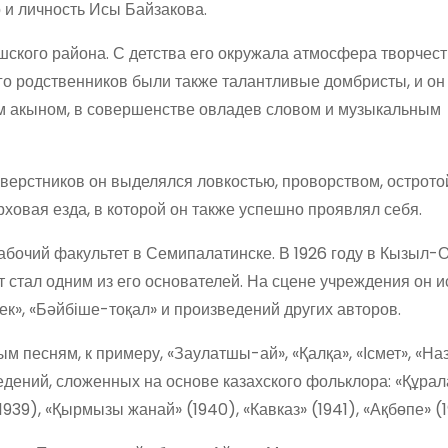
 и личность Исы Байзакова.
шского района. С детства его окружала атмосфера творчест
его родственников были также талантливые домбристы, и он
ым акыном, в совершенстве овладев словом и музыкальным
сверстников он выделялся ловкостью, проворством, острото
ховая езда, в которой он также успешно проявлял себя.
 рабочий факультет в Семипалатинске. В 1926 году в Кызыл-
т стал одним из его основателей. На сцене учреждения он 
ек», «Бәйбіше-тоқал» и произведений других авторов.
 песням, к примеру, «Заулатшы-ай», «Қалқа», «Ісмет», «На
едений, сложенных на основе казахского фольклора: «Құрал
(1939), «Қырмызы жанай» (1940), «Кавказ» (1941), «Ақбөпе» (