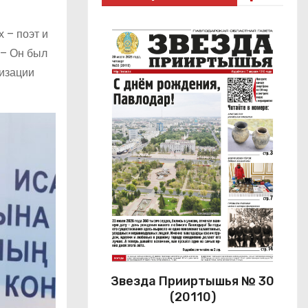
 – поэт и
 – Он был
визации
Звезда Прииртышья № 30
(20110)