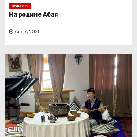
о
КУЛЬТУРА
м
На родине Абая
у
Авг 7, 2025