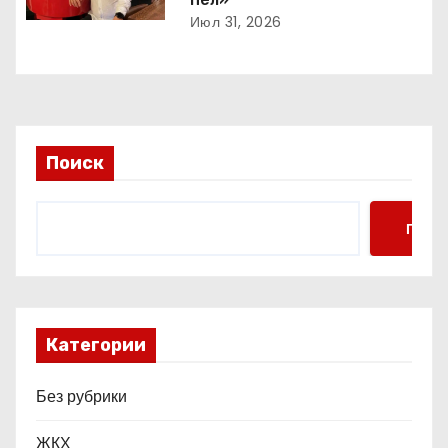
Июл 31, 2026
а
п
и
с
Поиск
я
Поис
м
Категории
Без рубрики
ЖКХ