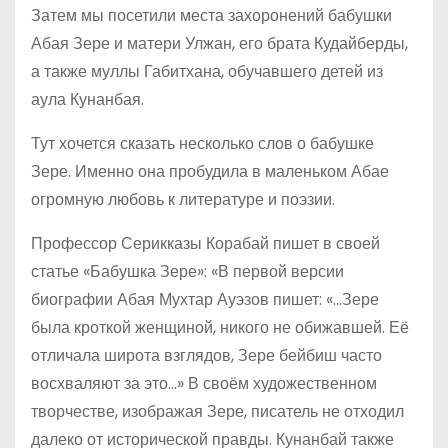
Затем мы посетили места захоронений бабушки
Абая Зере и матери Улжан, его брата Кудайберды,
а также муллы Габитхана, обучавшего детей из
аула Кунанбая.
Тут хочется сказать несколько слов о бабушке
Зере. Именно она пробудила в маленьком Абае
огромную любовь к литературе и поэзии.
Профессор Серикказы Корабай пишет в своей
статье «Бабушка Зере»: «В первой версии
биографии Абая Мухтар Ауэзов пишет: «…Зере
была кроткой женщиной, никого не обижавшей. Её
отличала широта взглядов, Зере бейбиш часто
восхваляют за это…» В своём художественном
творчестве, изображая Зере, писатель не отходил
далеко от исторической правды. Кунанбай также