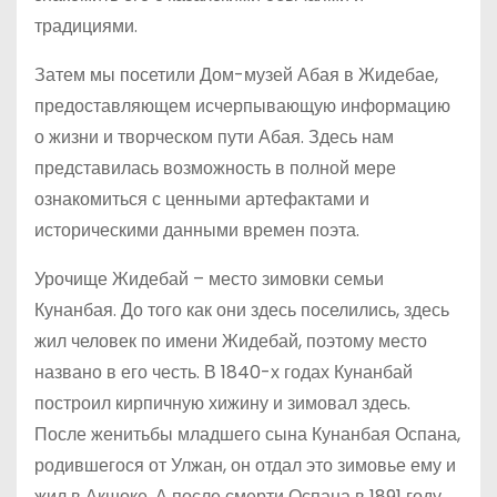
традициями.
Затем мы посетили Дом-музей Абая в Жидебае,
предоставляющем исчерпывающую информацию
о жизни и творческом пути Абая. Здесь нам
представилась возможность в полной мере
ознакомиться с ценными артефактами и
историческими данными времен поэта.
Урочище Жидебай – место зимовки семьи
Кунанбая. До того как они здесь поселились, здесь
жил человек по имени Жидебай, поэтому место
названо в его честь. В 1840-х годах Кунанбай
построил кирпичную хижину и зимовал здесь.
После женитьбы младшего сына Кунанбая Оспана,
родившегося от Улжан, он отдал это зимовье ему и
жил в Акшоке. А после смерти Оспана в 1891 году