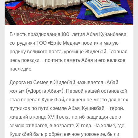
В честь празднования 180-летия Абая Кунанбаева
сотрудники ТОО «Ертiс Медиа» посетили малую
родину великого поэта, урочище Жидебай. Главная
цель поездки – почтить память Абая и его великое
наследие.
Дорога из Семея в Жидебай называется «Абай
жолы» («Дорога Абая»). Первой нашей остановкой
стал перевал Кушикбай, священное место для всех
путников по пути к земле Абая. Кушикбай – герой,
живший в конце XVIII века, погиб, защищая свою
землю от врагов, в возрасте 21 года. На холме, где
Кушикбай батыр обрёл вечное упокоение, были