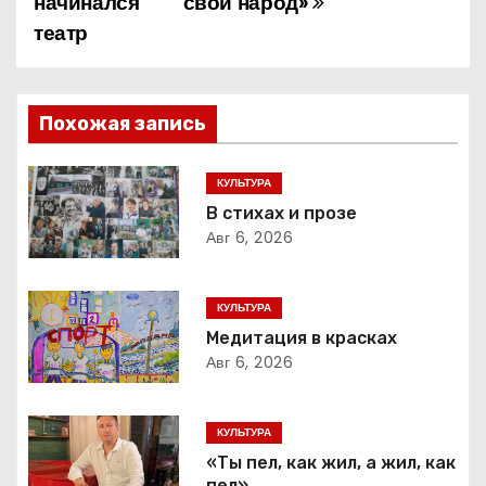
начинался
свой народ»
а
театр
в
и
Похожая запись
г
КУЛЬТУРА
а
В стихах и прозе
Авг 6, 2026
ц
и
КУЛЬТУРА
я
Медитация в красках
Авг 6, 2026
п
о
КУЛЬТУРА
«Ты пел, как жил, а жил, как
з
пел»