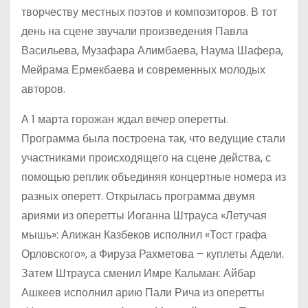
творчеству местных поэтов и композиторов. В тот
день на сцене звучали произведения Павла
Васильева, Музафара Алимбаева, Наума Шафера,
Мейрама Ермекбаева и современных молодых
авторов.
А 1 марта горожан ждал вечер оперетты.
Программа была построена так, что ведущие стали
участниками происходящего на сцене действа, с
помощью реплик объединяя концертные номера из
разных оперетт. Открылась программа двумя
ариями из оперетты Иоганна Штрауса «Летучая
мышь»: Алижан Казбеков исполнил «Тост графа
Орловского», а Фируза Рахметова – куплеты Адели.
Затем Штрауса сменил Имре Кальман: Айбар
Ашкеев исполнил арию Пали Рича из оперетты