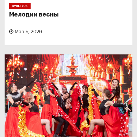
о
КУЛЬТУРА
м
Мелодии весны
у
Мар 5, 2026