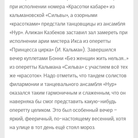
при исполнении номера «Красотки кабаре» из
кальмановской «Сильвы», а озорными
«красотками» предстали танцовщицы из ансамбля
«Нур». Алижан Казбеков заставил зал замереть при
исполнении арии мистера Икса из оперетты
«Принцесса цирка» (И. Кальман). Завершился
вечер куплетами Бонни «Без женщин жить нельзя…»
из оперетты Кальмана «Сильва» с участием всё тех
же «красоток». Надо отметить, что тандем солистов
филармонии и танцевального ансамбля «Нур»
оказался таким гармоничным и слаженным, что он
наверняка бы смог представить какую-нибудь
оперетту целиком. Это был особенный вечер –
яркий, фееричный, по-настоящему весенний, хотя
на улице в тот день ещё стоял мороз.