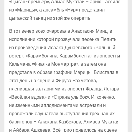
«Цыган-премьер», Алмас Мукатай – арию Тассило
из «Марицы», а ансамбль «Нур» представил
цыганский танец из этой же оперетты.
В тот вечер всех очаровала Анастасия Минц, в
исполнении которой прозвучали песенка Пепиты
из произведения Исаака Дунаевского «Вольный
ветер», «Карамболина, Карамболетта» из оперетты
Кальмана «Фиалка Монмартра», а затем она
предстала в образе графини Марицы. Блистала в
этот день на сцене и Фируза Рахметова,
пленившая зал ариями из оперетт Франца Легара
«Весёлая вдова» и «Страна улыбок». И, конечно,
неизменными аплодисментами встречали и
провожали слушатели выступления трёх наших
баритонов – Алижана Казбекова, Алмаса Мукатая
и Айбара Ашкеева. Всё трио появилось на сцене