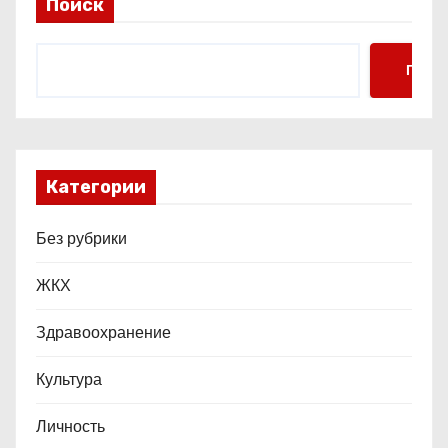
Поиск
с
я
Поис
м
Категории
Без рубрики
ЖКХ
Здравоохранение
Культура
Личность