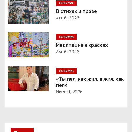
г
КУЛЬТУРА
В стихах и прозе
а
Авг 6, 2026
ц
КУЛЬТУРА
и
Медитация в красках
Авг 6, 2026
я
п
КУЛЬТУРА
о
«Ты пел, как жил, а жил, как
пел»
з
Июл 31, 2026
а
п
и