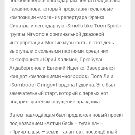
полюбившегося павлодарцам певца Владислава
Галактионова, который представил культовые
композиции «More» из репертуара Фрэнка
Синатры и легендарную «Smells Like Teen Spirit»
группы Nirvana в оригинальной джазовой
интерпретации. Многие музыканты в этот день
выступали с сольными партиями, среди них
саксофонисты Юрий Халимон, Еркебулан
Алдабергенов и Евгений Ищенко. Завершился
концерт композициями «Barbados» Пола Ли и
«Sambadel Gringo» Гордона Гудвина. Это был
замечательный старт, который с первых нот
подарил зрителям ощущение праздника.
Затем павлодарцам был предложен новый проект
под названием «Алтын бесік – тұған ел» –
«Прииртышье – земля талантов», посвящённый