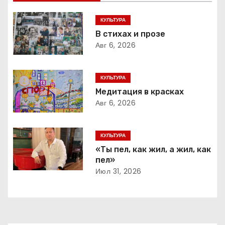
и
г
КУЛЬТУРА
В стихах и прозе
а
Авг 6, 2026
ц
КУЛЬТУРА
и
Медитация в красках
Авг 6, 2026
я
п
КУЛЬТУРА
о
«Ты пел, как жил, а жил, как
пел»
з
Июл 31, 2026
а
п