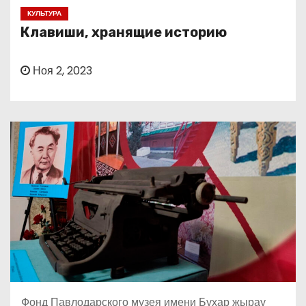
о
КУЛЬТУРА
м
Клавиши, хранящие историю
у
Ноя 2, 2023
Фонд Павлодарского музея имени Бухар жырау