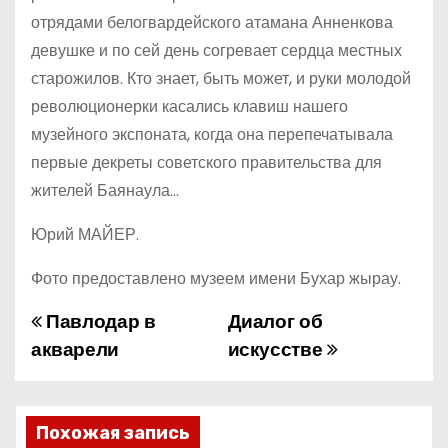
отрядами белогвардейского атамана Анненкова
девушке и по сей день согревает сердца местных
старожилов. Кто знает, быть может, и руки молодой
революционерки касались клавиш нашего
музейного экспоната, когда она перепечатывала
первые декреты советского правительства для
жителей Баянаула…
Юрий МАЙЕР.
Фото предоставлено музеем имени Бухар жырау.
Павлодар в
Диалог об
Н
акварели
искусстве
а
в
Похожая запись