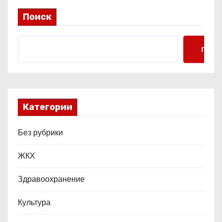
и
Поиск
с
я
Поис
м
Категории
Без рубрики
ЖКХ
Здравоохранение
Культура