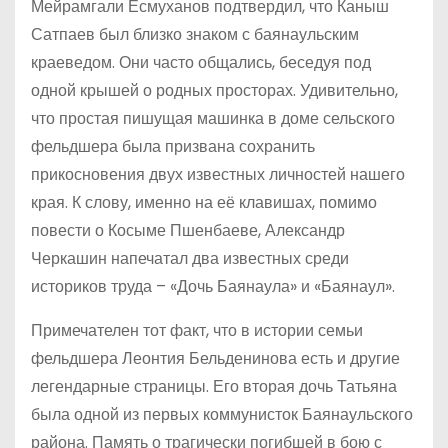
Мейрамгали Есмуханов подтвердил, что Каныш
Сатпаев был близко знаком с баянаульским
краеведом. Они часто общались, беседуя под
одной крышей о родных просторах. Удивительно,
что простая пишущая машинка в доме сельского
фельдшера была призвана сохранить
прикосновения двух известных личностей нашего
края. К слову, именно на её клавишах, помимо
повести о Косыме Пшенбаеве, Александр
Черкашин напечатал два известных среди
историков труда – «Дочь Баянаула» и «Баянаул».
Примечателен тот факт, что в истории семьи
фельдшера Леонтия Бельденинова есть и другие
легендарные страницы. Его вторая дочь Татьяна
была одной из первых коммунисток Баянаульского
района. Память о трагически погибшей в бою с