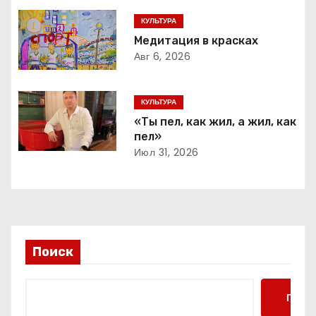
ц
КУЛЬТУРА
и
Медитация в красках
Авг 6, 2026
я
п
КУЛЬТУРА
о
«Ты пел, как жил, а жил, как
пел»
з
Июл 31, 2026
а
п
и
Поиск
с
я
Поис