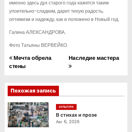
именно здесь дух старого года кажется таким
упоительно-сладким, дарит тихую радость,
оптимизм и надежду, как и положено в Новый год.
Галина АЛЕКСАНДРОВА.
Фото Татьяны ВЕРВЕЙКО.
Мечта обрела
Наследие мастера
Н
стены
а
в
Похожая запись
и
г
КУЛЬТУРА
В стихах и прозе
а
Авг 6, 2026