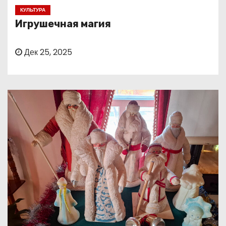
о
КУЛЬТУРА
м
Игрушечная магия
у
Дек 25, 2025