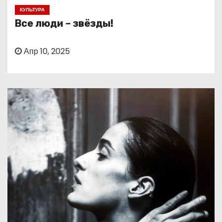
о
КУЛЬТУРА
м
Все люди – звёзды!
у
Апр 10, 2025