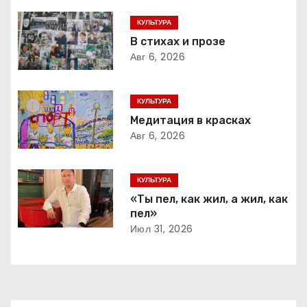
г
КУЛЬТУРА
В стихах и прозе
а
Авг 6, 2026
ц
КУЛЬТУРА
и
Медитация в красках
Авг 6, 2026
я
п
КУЛЬТУРА
о
«Ты пел, как жил, а жил, как
пел»
з
Июл 31, 2026
а
п