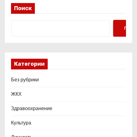
и
Поиск
с
я
Поис
м
Категории
Без рубрики
ЖКХ
Здравоохранение
Культура