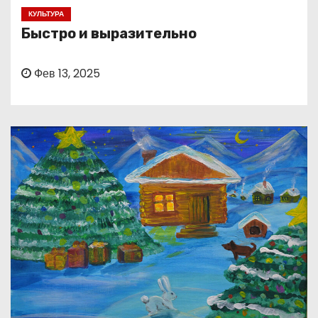
о
КУЛЬТУРА
м
Быстро и выразительно
у
Фев 13, 2025