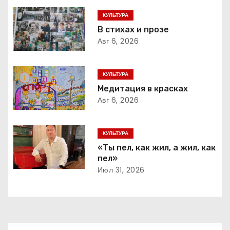
г
КУЛЬТУРА
В стихах и прозе
а
Авг 6, 2026
ц
КУЛЬТУРА
и
Медитация в красках
Авг 6, 2026
я
п
КУЛЬТУРА
о
«Ты пел, как жил, а жил, как
пел»
з
Июл 31, 2026
а
п