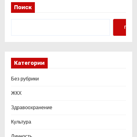
и
Поиск
с
я
Поис
м
Категории
Без рубрики
ЖКХ
Здравоохранение
Культура
Личность