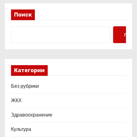
и
Поиск
с
я
Поис
м
Категории
Без рубрики
ЖКХ
Здравоохранение
Культура