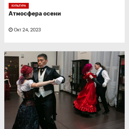
о
КУЛЬТУРА
м
Атмосфера осени
у
Окт 24, 2023