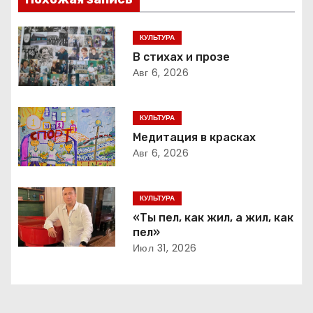
и
г
КУЛЬТУРА
В стихах и прозе
а
Авг 6, 2026
ц
КУЛЬТУРА
и
Медитация в красках
Авг 6, 2026
я
п
КУЛЬТУРА
о
«Ты пел, как жил, а жил, как
пел»
з
Июл 31, 2026
а
п