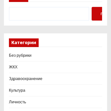
н
Поис
а
ц
и
Категории
я
Без рубрики
з
ЖКХ
а
п
Здравоохранение
и
Культура
с
Личность