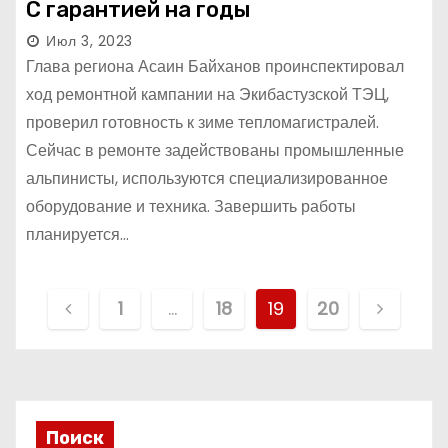
С гарантией на годы
Июл 3, 2023
Глава региона Асаин Байханов проинспектировал
ход ремонтной кампании на Экибастузской ТЭЦ,
проверил готовность к зиме тепломагистралей.
Сейчас в ремонте задействованы промышленные
альпинисты, используются специализированное
оборудование и техника. Завершить работы
планируется…
П
1
…
18
19
20
а
г
и
Поиск