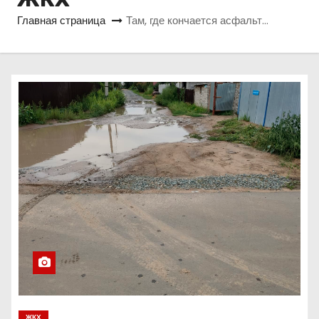
о
Главная страница
Там, где кончается асфальт…
м
у
ЖКХ