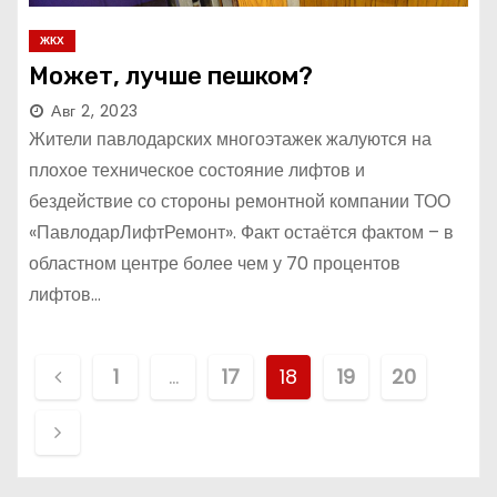
ЖКХ
Может, лучше пешком?
Авг 2, 2023
Жители павлодарских многоэтажек жалуются на
плохое техническое состояние лифтов и
бездействие со стороны ремонтной компании ТОО
«ПавлодарЛифтРемонт». Факт остаётся фактом – в
областном центре более чем у 70 процентов
лифтов…
П
1
…
17
18
19
20
а
г