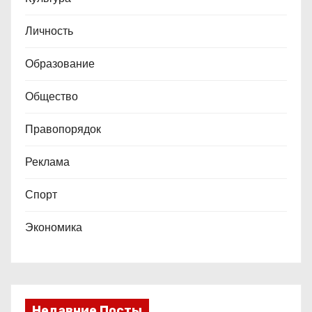
е
Личность
й
Образование
Общество
Правопорядок
Реклама
Спорт
Экономика
Недавние Посты