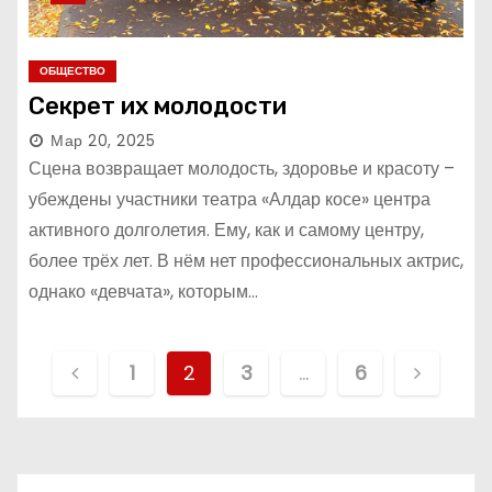
ОБЩЕСТВО
Секрет их молодости
Мар 20, 2025
Сцена возвращает молодость, здоровье и красоту –
убеждены участники театра «Алдар косе» центра
активного долголетия. Ему, как и самому центру,
более трёх лет. В нём нет профессиональных актрис,
однако «девчата», которым…
П
1
2
3
…
6
а
г