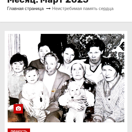
о
Главная страница
Неистребимая память сердца
м
у
ЛИЧНОСТЬ