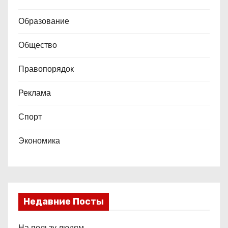
е
Образование
й
Общество
Правопорядок
Реклама
Спорт
Экономика
Недавние Посты
На пользу людям