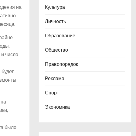
ждения на
Культура
ративно
Личность
месяца.
Образование
крайне
оды.
Общество
 и число
Правопорядок
 будет
Реклама
ремонты
Спорт
 на
Экономика
ики,
та было