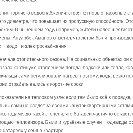
ения горячего водоснабжения: строятся новые насосные ст
го диаметра, что повышает их пропускную способность. Эт
режим. В нынешнем году, например, жители более шестисот
мены. Ануарбек Аманов отметил, что летом были произведе
 – водо- и электроснабжения.
ачале отопительного сезона. На социальных объектах он 
мазала картину» с отоплением погода: подключили тепло, ког
 жильцы сами регулировали нагрев, поэтому, когда резко по
они отрабатывались в короткие сроки.
казатели на тепловом узле: если там было всё в порядке,
льцы сами не следят за своими «внутриквартирными сетями»
ь годами, до такой степени, что батареи частично остаютс
мощью тепловизора. Были и курьёзные случаи – однажды с
 батареях у себя в квартире.