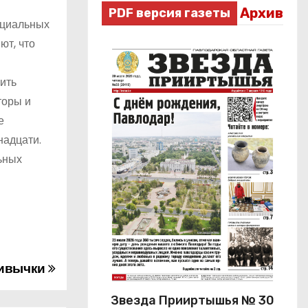
Архив
PDF версия газеты
оциальных
ют, что
ить
торы и
е
надцати.
ьных
ривычки
Звезда Прииртышья № 30