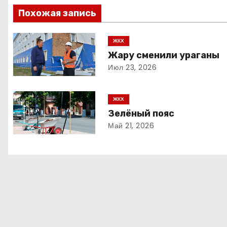
в
Похожая запись
и
ЖКХ
Жару сменили ураганы
г
Июл 23, 2026
а
ц
ЖКХ
Зелёный пояс
и
Май 21, 2026
я
п
о
з