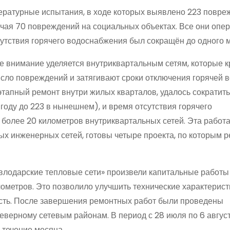
ературные испытания, в ходе которых выявлено 223 повре
ючая 70 повреждений на социальных объектах. Все они опе
утствия горячего водоснабжения был сокращён до одного 
е внимание уделяется внутри­квартальным сетям, которые 
сло повреждений и затягивают сроки отключения горячей в
этапный ремонт внутри жилых кварталов, удалось сократить
оду до 223 в нынешнем), и время отсутствия горячего
более 20 километров внутриквартальных сетей. Эта работа
ых инженерных сетей, готовы четыре проекта, по которым 
влодарские тепловые сети» произвели капитальные работы
метров. Это позволило улучшить технические характерист
ость. После завершения ремонтных работ были проведены
еверному сетевым районам. В период с 28 июля по 6 авгус
 течение месяца.