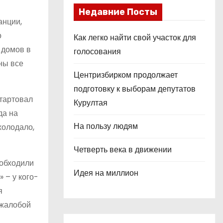
Недавние Посты
анции,
о
Как легко найти свой участок для
 домов в
голосования
ны все
Центризбирком продолжает
подготовку к выборам депутатов
стартовал
Курултая
да на
На пользу людям
холодало,
Четверть века в движении
 обходили
Идея на миллион
 – у кого-
я
 жалобой