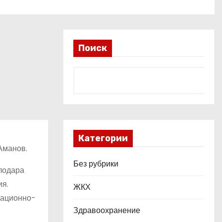
Поиск
Категории
Аманов.
Без рубрики
лодара
ия.
ЖКХ
зационно-
Здравоохранение