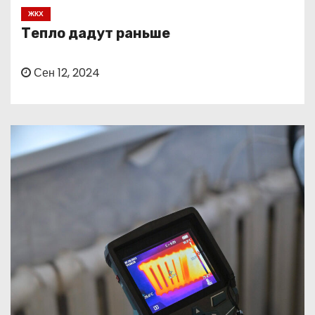
о
ЖКХ
м
Тепло дадут раньше
у
Сен 12, 2024