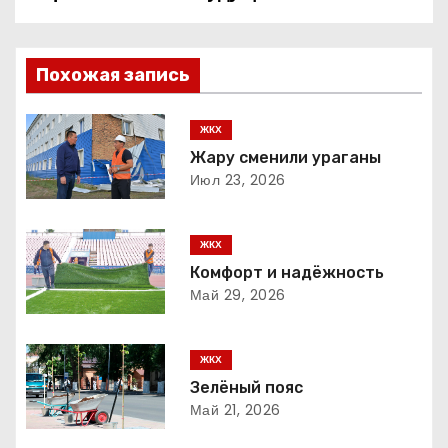
а
в
Похожая запись
и
г
ЖКХ
Жару сменили ураганы
а
Июл 23, 2026
ц
ЖКХ
и
Комфорт и надёжность
Май 29, 2026
я
п
ЖКХ
о
Зелёный пояс
Май 21, 2026
з