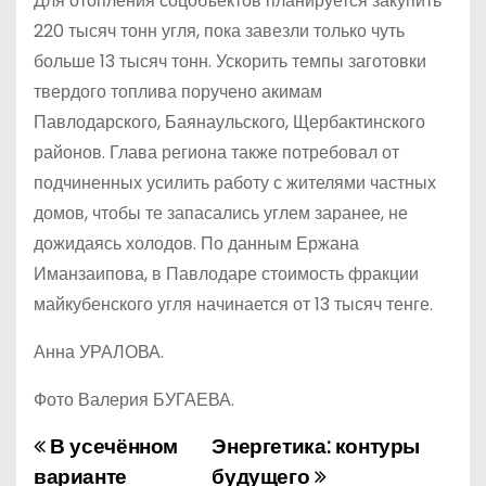
Для отопления соцобъектов планируется закупить
220 тысяч тонн угля, пока завезли только чуть
больше 13 тысяч тонн. Ускорить темпы заготовки
твердого топлива поручено акимам
Павлодарского, Баянаульского, Щербактинского
районов. Глава региона также потребовал от
подчиненных усилить работу с жителями частных
домов, чтобы те запасались углем заранее, не
дожидаясь холодов. По данным Ержана
Иманзаипова, в Павлодаре стоимость фракции
майкубенского угля начинается от 13 тысяч тенге.
Анна УРАЛОВА.
Фото Валерия БУГАЕВА.
В усечённом
Энергетика: контуры
Н
варианте
будущего