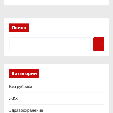
а
п
и
Поиск
с
Поис
я
м
Категории
Без рубрики
ЖКХ
Здравоохранение