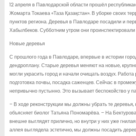
12 апреля в Павлодарской области прошёл республика
Жомарта Токаева «Таза Қазақстан». В уборке своих те
пунктов региона. Деревья в Павлодаре посадили и пер
Хабылбеков. Субботним утром они проинспектировали х
Новые деревья
С прошлого года в Павлодаре, впервые в истории горо
дендроплану. Старые деревья меняют на новые, крупно
могли украсить город и начали очищать воздух. Работа 
подготовка почвы, посадка саженцев. Сейчас в проме
непривычно пустынно. Это вызывает беспокойство у п
– В ходе реконструкции мы должны убрать те деревья, 
объясняет биолог Татьяна Пономарёва. – На Бектурова
внешне выглядят прилично, но внутри у них уже гнила
аллея выглядела эстетично, мы должны посадить дере