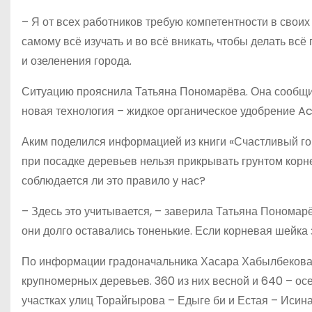
– Я от всех работников требую компетентности в своих 
самому всё изучать и во всё вникать, чтобы делать всё п
и озеленения города.
Ситуацию прояснила Татьяна Пономарёва. Она сообщил
новая технология – жидкое органическое удобрение Ac
Аким поделился информацией из книги «Счастливый гор
при посадке деревьев нельзя прикрывать грунтом корне
соблюдается ли это правило у нас?
– Здесь это учитывается, – заверила Татьяна Пономарёв
они долго оставались тоненькие. Если корневая шейка з
По информации градоначальника Хасара Хабылбекова, 
крупномерных деревьев. 360 из них весной и 640 – ос
участках улиц Торайгырова – Едыге би и Естая – Исин