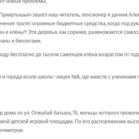
ают новые проблемы.
 Прииртышья» зашёл наш читатель, пенсионер и дачник Але
енение тратят огромные бюджетные средства, когда под рук
ч и клёны? Эти деревья, как сорняки, размножаются самос
ваны и биологами.
оду бесплатно до тысячи саженцев клёна возрастом от года 
 и города возле школы-лицея №8, где вместе с учениками
 дома по ул. Олжабай батыра, 15, жильцы которого провел
овой детской игровой площадки. По его распоряжению высо
нтиметров.