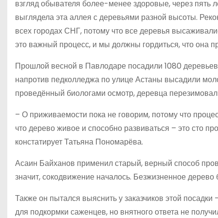
взгляд обывателя более-менее здоровые, через пять ле
выглядела эта аллея с деревьями разной высоты. Реко
всех городах СНГ, потому что все деревья высаживали
это важный процесс, и мы должны гордиться, что она 
Прошлой весной в Павлодаре посадили 1080 деревьев,
напротив педколледжа по улице Астаны высадили мол
проведённый биологами осмотр, деревца перезимовали 
– О приживаемости пока не говорим, потому что процес
что дерево живое и способно развиваться – это сто про
констатирует Татьяна Пономарёва.
Асаин Байханов применил старый, верный способ прове
значит, сокодвижение началось. Безжизненное дерево 
Также он пытался выяснить у заказчиков этой посадки 
для подкормки саженцев, но внятного ответа не получил