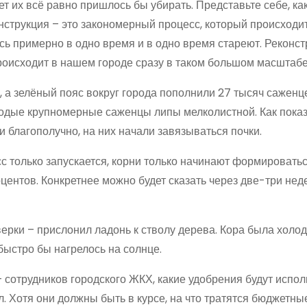
т их всё равно пришлось бы убирать. Представьте себе, ка
нструкция – это закономерный процесс, который происходит
сь примерно в одно время и в одно время стареют. Реконст
происходит в нашем городе сразу в таком большом масштабе
 а зелёный пояс вокруг города пополнили 27 тысяч саженц
одые крупномерные саженцы липы мелколистной. Как пока
благополучно, на них начали завязываться почки.
с только запускается, корни только начинают формироваться
центов. Конкретнее можно будет сказать через две-три неде
рки – прислонил ладонь к стволу дерева. Кора была холод
быстро бы нагрелось на солнце.
– сотрудников городского ЖКХ, какие удобрения будут испо
. Хотя они должны быть в курсе, на что тратятся бюджетные