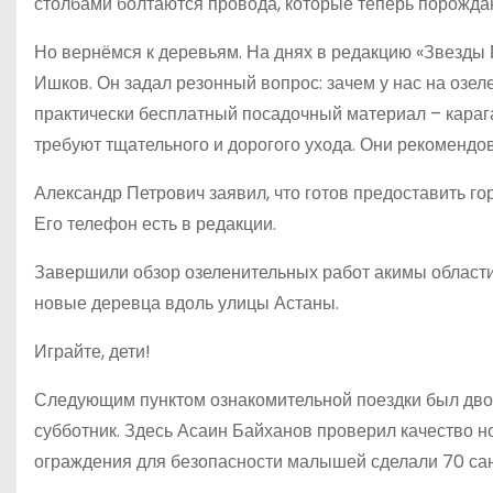
столбами болтаются провода, которые теперь порожд
Но вернёмся к деревьям. На днях в редакцию «Звезды
Ишков. Он задал резонный вопрос: зачем у нас на озел
практически бесплатный посадочный материал – карага
требуют тщательного и дорогого ухода. Они рекомендо
Александр Петрович заявил, что готов предоставить гор
Его телефон есть в редакции.
Завершили обзор озеленительных работ акимы области
новые деревца вдоль улицы Астаны.
Играйте, дети!
Следующим пунктом ознакомительной поездки был двор
субботник. Здесь Асаин Байханов проверил качество н
ограждения для безопасности малышей сделали 70 са