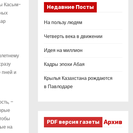
ны Касым-
Недавние Посты
нных
сар
На пользу людям
Четверть века в движении
Идея на миллион
илетнему
сразу
Кадры эпохи Абая
 пней и
Крылья Казахстана рождаются
в Павлодаре
сть, –
торые
Чтобы
Архив
PDF версия газеты
рые на