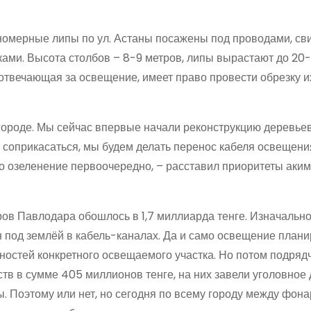
пномерные липы по ул. Астаны посажены под проводами, с
ами. Высота столбов – 8-9 метров, липы вырастают до 20-
, отвечающая за освещение, имеет право провести обрезку и
городе. Мы сейчас впервые начали реконструкцию деревьев
т соприкасаться, мы будем делать перенос кабеля освещени
что озеленение первоочередно, – расставил приоритеты аким
ров Павлодара обошлось в 1,7 миллиарда тенге. Изначальн
н под землёй в кабель-каналах. Да и само освещение план
ностей конкретного освещаемого участка. Но потом подряд
тв в сумме 405 миллионов тенге, на них завели уголовное 
ы. Поэтому или нет, но сегодня по всему городу между фон