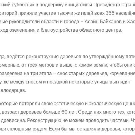
нский субботник в поддержку инициативы Президента стра
рриторий приняли участие тысячи жителей всех 355 населё
вые руководители области и города – Асаин Байханов и Ха
од озеленения и благоустройства областного центра.
да, ведётся реконструкция деревьев по утверждённому пят
мерные, от трёх метров и выше, с комом земли, чтобы они 
разделена на три этапа – снос старых деревьев, корчевание
жутке между сносом и посадкой некоторые улицы выглядят
авлодарцев.
которые потеряли свою эстетическую и экологическую ценно
 возраст деревьев больше 60 лет. Среди них много тех, ко
я древесина. Реконструкцию не можем проводить частями. 
вья сплошным рядом. Если бы мы оставляли деревья, кото