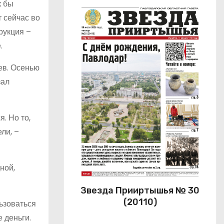
к бы
 сейчас во
рукция –
.
ев. Осенью
зал
. Но то,
ли, –
ной,
Звезда Прииртышья № 30
(20110)
льзоваться
 деньги.