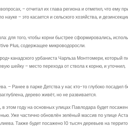
вопросах, – отчитал их глава региона и отметил, что ему п
о науке – это касается и сельского хозяйства, и дезинсекции
а: для того, чтобы корни быстрее сформировались, исполь
tive Plus, содержащее микроводоросли.
од» канадского урбаниста Чарльза Монтгомери, который пи
вую шейку – место перехода от ствола к корню, и уточнил,
а. – Ранее в парке Детства у нас кто-то глубоко посадил б
аглублена, дерево живёт, но не развивается.
в этом году на основных улицах Павлодара будет посажен
енью. Уже частично обновлён зелёный массив по улице Аст
алиева. Также будет посажено 10 тысяч деревьев на террит