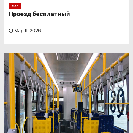
о
ЖКХ
м
Проезд бесплатный
у
Мар 11, 2026