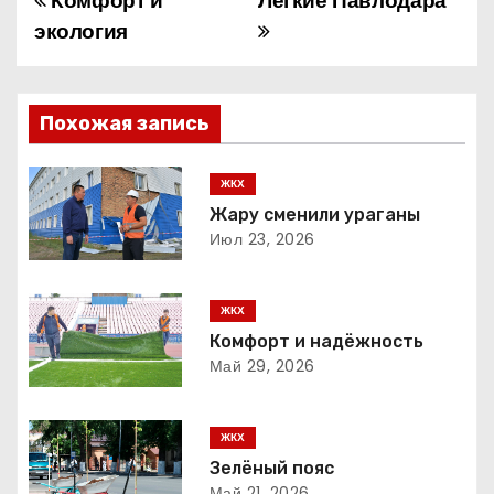
Комфорт и
Лёгкие Павлодара
Н
экология
а
в
Похожая запись
и
г
ЖКХ
Жару сменили ураганы
а
Июл 23, 2026
ц
ЖКХ
и
Комфорт и надёжность
Май 29, 2026
я
п
ЖКХ
о
Зелёный пояс
Май 21, 2026