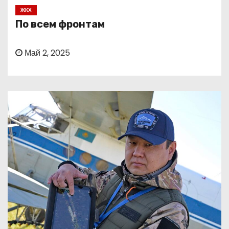
о
ЖКХ
м
По всем фронтам
у
Май 2, 2025