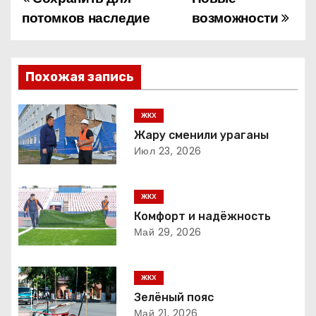
Н
потомков наследие
возможности
а
в
Похожая запись
и
г
ЖКХ
Жару сменили ураганы
а
Июл 23, 2026
ц
ЖКХ
и
Комфорт и надёжность
Май 29, 2026
я
п
ЖКХ
о
Зелёный пояс
Май 21, 2026