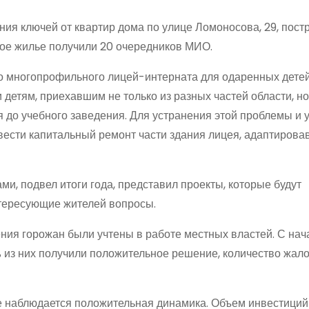
ния ключей от квартир дома по улице Ломоносова, 29, пост
ое жилье получили 20 очередников МИО.
о многопрофильного лицей-интерната для одаренных детей
детям, приехавшим не только из разных частей области, но
я до учебного заведения. Для устранения этой проблемы и
ести капитальный ремонт части здания лицея, адаптировав
ми, подвел итоги года, представил проекты, которые будут
нтересующие жителей вопросы.
ния горожан были учтены в работе местных властей. С нача
 из них получили положительное решение, количество жал
е наблюдается положительная динамика. Объем инвестиций