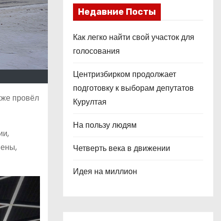
Недавние Посты
Как легко найти свой участок для
голосования
Центризбирком продолжает
подготовку к выборам депутатов
кже провёл
Курултая
На пользу людям
ии,
нены,
Четверть века в движении
Идея на миллион