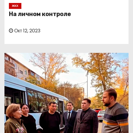
о
ЖКХ
м
На личном контроле
у
Окт 12, 2023