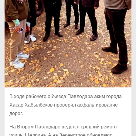
В ходе рабочего объезда Павлодара аким города
Хасар Хабылбеков проверил асфальтирование
дорог.
На Втором Павлодаре ведется средний ремонт
улицы Щедрина. А на Зеленстрое обновляют