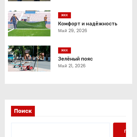
ц
ЖКХ
и
Комфорт и надёжность
Май 29, 2026
я
п
ЖКХ
о
Зелёный пояс
Май 21, 2026
з
а
п
и
Поиск
с
Поис