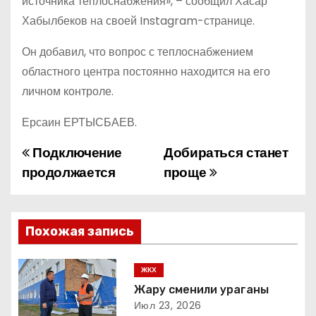
источника теплоснабжения», – сообщил Хасар
Хабылбеков на своей Instagram-странице.
Он добавил, что вопрос с теплоснабжением
областного центра постоянно находится на его
личном контроле.
Ерсаин ЕРТЫСБАЕВ.
Подключение
Добираться станет
Н
продолжается
проще
а
в
Похожая запись
и
г
ЖКХ
Жару сменили ураганы
а
Июл 23, 2026