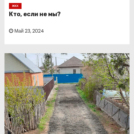
о
ЖКХ
м
Кто, если не мы?
у
Май 23, 2024