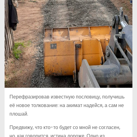
Перефразировав известную пословицу, получишь
её новое толкование: на акимат надейся, а сам не
плошай.
Предвижу, что кто-то будет со мной не согласен,
но, как говорится, истина дороже. Одно из