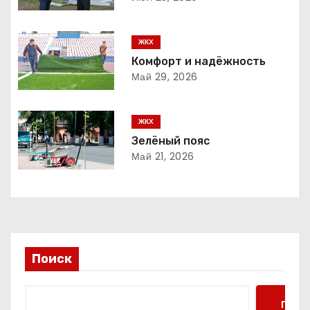
ц
ЖКХ
и
Комфорт и надёжность
Май 29, 2026
я
п
ЖКХ
о
Зелёный пояс
Май 21, 2026
з
а
п
и
Поиск
с
Поис