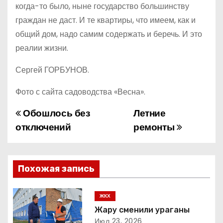
когда-то было, ныне государство большинству
граждан не даст. И те квартиры, что имеем, как и
общий дом, надо самим содержать и беречь. И это
реалии жизни.
Сергей ГОРБУНОВ.
Фото с сайта садоводства «Весна».
Обошлось без
Летние
Н
отключений
ремонты
а
в
Похожая запись
и
г
ЖКХ
Жару сменили ураганы
а
Июл 23, 2026