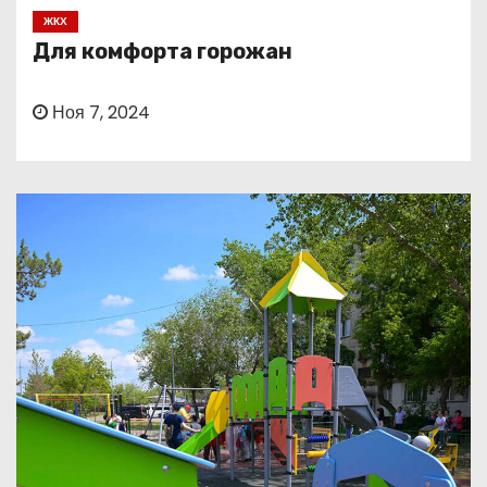
о
ЖКХ
м
Для комфорта горожан
у
Ноя 7, 2024