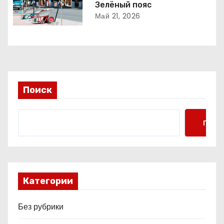
о
Зелёный пояс
Май 21, 2026
з
а
п
и
Поиск
с
Поис
я
м
Категории
Без рубрики