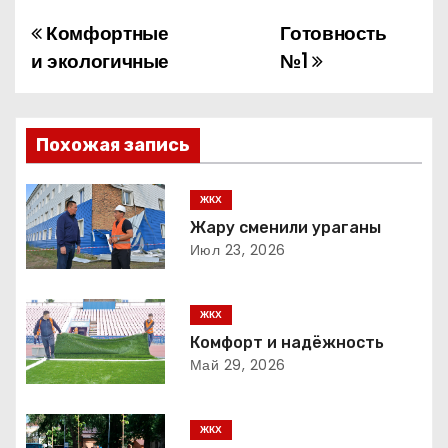
Комфортные
Готовность
Н
и экологичные
№1
а
в
Похожая запись
и
г
ЖКХ
Жару сменили ураганы
а
Июл 23, 2026
ц
ЖКХ
и
Комфорт и надёжность
Май 29, 2026
я
п
ЖКХ