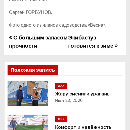
Сергей ГОРБУНОВ.
Фото одного из членов садоводства «Весна».
С большим запасом
Экибастуз
Н
прочности
готовится к зиме
а
в
Похожая запись
и
г
ЖКХ
Жару сменили ураганы
а
Июл 23, 2026
ц
ЖКХ
и
Комфорт и надёжность