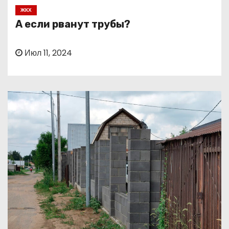
о
ЖКХ
м
А если рванут трубы?
у
Июл 11, 2024