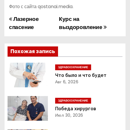
Фото с сайта qostanai.media.
Лазерное
Курс на
Н
спасение
выздоровление
а
в
Похожая запись
и
г
ЗДРАВООХРАНЕНИЕ
Что было и что будет
а
Авг 6, 2026
ц
ЗДРАВООХРАНЕНИЕ
и
Победа хирургов
Июл 30, 2026
я