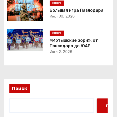
СПОРТ
и
Большая игра Павлодара
Июл 30, 2026
я
п
СПОРТ
о
«Иртышские зори»: от
Павлодара до ЮАР
з
Июл 2, 2026
а
п
и
Поиск
с
я
Поис