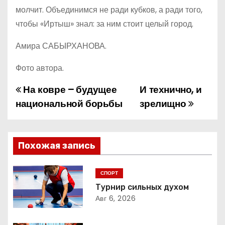
молчит. Объединимся не ради кубков, а ради того,
чтобы «Иртыш» знал: за ним стоит целый город.
Амира САБЫРХАНОВА.
Фото автора.
На ковре – будущее
И технично, и
Н
национальной борьбы
зрелищно
а
в
Похожая запись
и
г
СПОРТ
Турнир сильных духом
а
Авг 6, 2026
ц