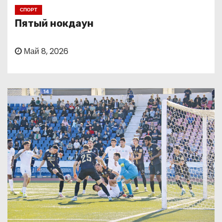
о
СПОРТ
м
Пятый нокдаун
у
Май 8, 2026