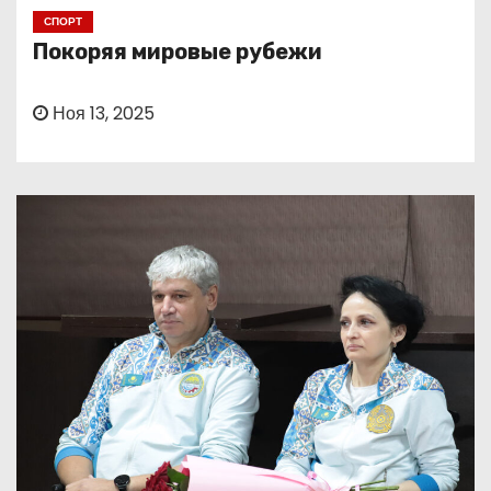
о
СПОРТ
м
Покоряя мировые рубежи
у
Ноя 13, 2025