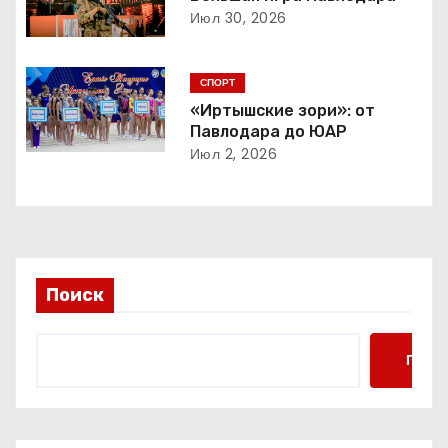
Июл 30, 2026
я
п
СПОРТ
о
«Иртышские зори»: от
Павлодара до ЮАР
з
Июл 2, 2026
а
п
и
Поиск
с
я
Поис
м