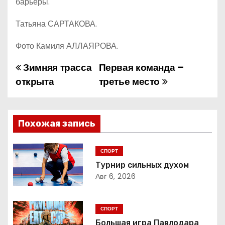
барьеры.
Татьяна САРТАКОВА.
Фото Камиля АЛЛАЯРОВА.
Зимняя трасса
Первая команда –
Н
открыта
третье место
а
в
Похожая запись
и
г
СПОРТ
Турнир сильных духом
а
Авг 6, 2026
ц
СПОРТ
и
Большая игра Павлодара