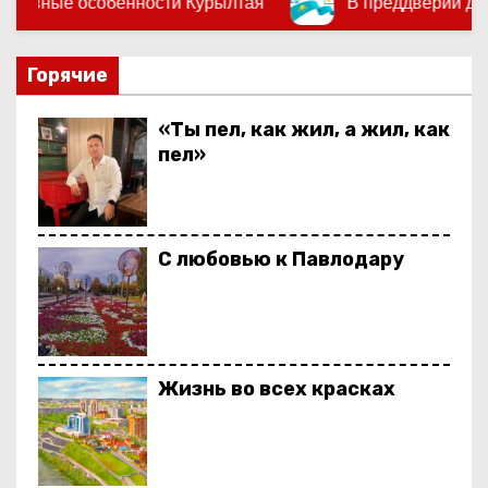
и Курылтая
В преддверии дня голосования
о
м
у
Горячие
«Ты пел, как жил, а жил, как
пел»
С любовью к Павлодару
Жизнь во всех красках