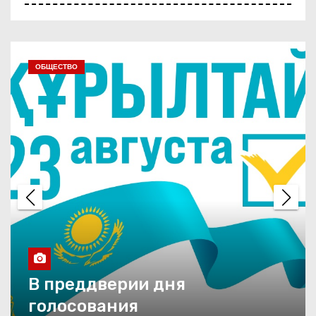
Праздник со столичным
размахом
КУЛЬТУРА
Двойной праздник
Танец как состояние души
Занавес опущен
«Ты пел, как жил, а жил, как
пел»