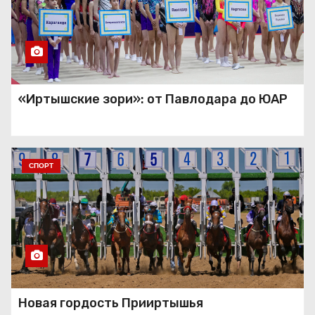
«Иртышские зори»: от Павлодара до ЮАР
СПОРТ
Новая гордость Прииртышья