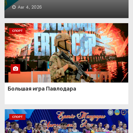
Июл 31, 2026
Праздник красоты и
таланта
СПОРТ
Скульптор времени
Как по нотам!
Большая игра Павлодара
СПОРТ