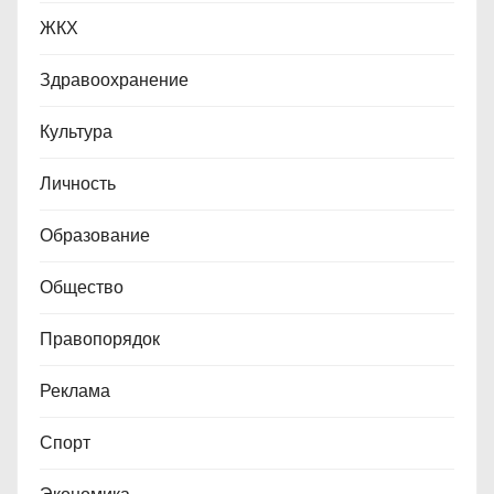
п
ЖКХ
и
Здравоохранение
с
Культура
е
Личность
й
Образование
Общество
Правопорядок
Реклама
Спорт