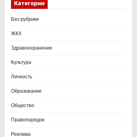
Категории
з
а
Без рубрики
п
ЖКХ
и
Здравоохранение
с
Культура
е
Личность
й
Образование
Общество
Правопорядок
Реклама