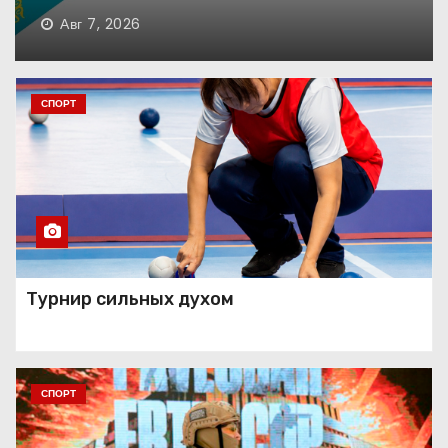
Авг 6, 2026
Танец как состояние души
СПОРТ
Занавес опущен
Праздник красоты и
Турнир сильных духом
таланта
СПОРТ