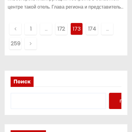
центре такой отель. Глава региона и представитель…
П
1
…
172
173
174
…
а
259
г
и
н
Поиск
а
ц
Поис
и
я