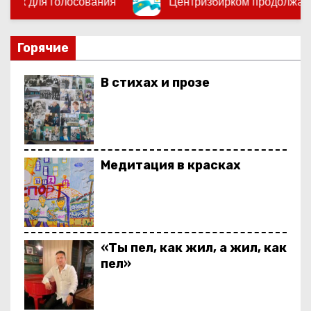
Центризбирком продолжает подготовку к выборам 
о
м
у
Горячие
В стихах и прозе
Медитация в красках
«Ты пел, как жил, а жил, как
пел»