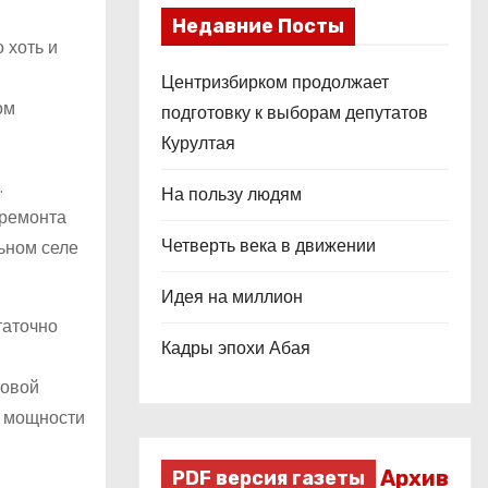
Недавние Посты
 хоть и
Центризбирком продолжает
ом
подготовку к выборам депутатов
Курултая
.
На пользу людям
 ремонта
Четверть века в движении
льном селе
Идея на миллион
таточно
Кадры эпохи Абая
товой
, мощности
Архив
PDF версия газеты