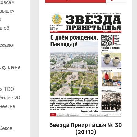
совсем
 вышку
е
в её
сказал
а куплена
ва ТОО
 более 20
нее, не
Звезда Прииртышья № 30
беков,
(20110)