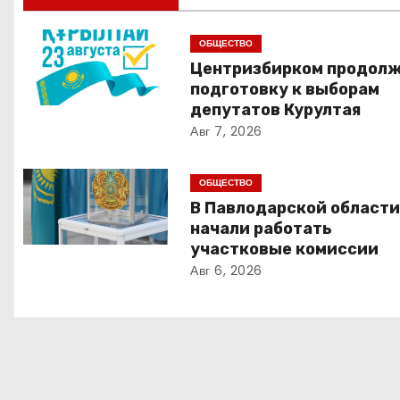
в
и
ОБЩЕСТВО
Центризбирком продол
г
подготовку к выборам
а
депутатов Курултая
Авг 7, 2026
ц
и
ОБЩЕСТВО
В Павлодарской област
я
начали работать
участковые комиссии
п
Авг 6, 2026
о
з
а