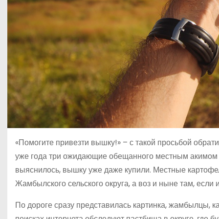
«Помогите привезти вышку!» – с такой просьбой обрат
уже года три ожидающие обещанного местным акимом н
выяснилось, вышку уже даже купили. Местные картофе
Жамбылского сельского округа, а воз и ныне там, если
По дороге сразу представилась картинка, жамбылцы, как
поисках интернета обследуют пастбища в округе, где буд