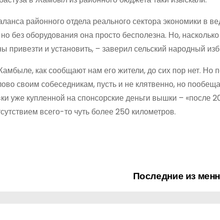
аланса районного отдела реального сектора экономики в в
о без оборудования она просто бесполезна. Но, насколько 
ы привезти и установить, – заверил сельский народный изб
Жамбыле, как сообщают нам его жители, до сих пор нет. Но 
слово своим собеседникам, пусть и не клятвенно, но пообещ
вки уже купленной на спонсорские деньги вышки – «после 2
тсутствием всего-то чуть более 250 километров.
Последние из мен