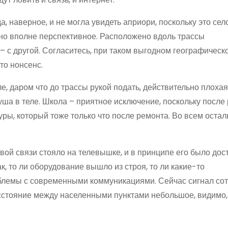
, наверное, и не могла увидеть априори, поскольку это село
 но вполне перспективное. Расположено вдоль трассы
– с другой. Согласитесь, при таком выгодном географическ
то нонсенс.
, даром что до трассы рукой подать, действительно плохая
душа в теле. Школа – приятное исключение, поскольку после
уры, который тоже только что после ремонта. Во всем оста
вой связи стояло на телевышке, и в принципе его было дос
, то ли оборудование вышло из строя, то ли какие-то
облемы с современными коммуникациями. Сейчас сигнал со
расстояние между населенными пунктами небольшое, видимо