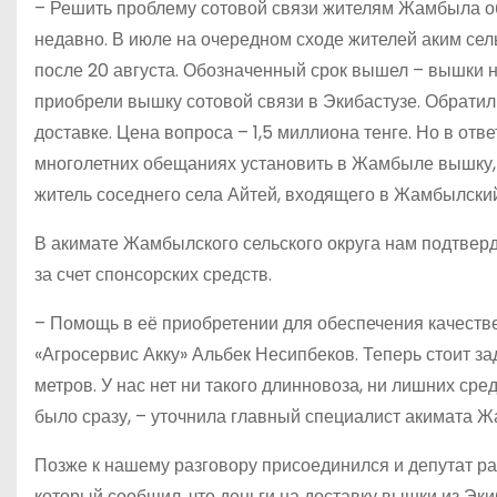
– Решить проблему сотовой связи жителям Жамбыла о
недавно. В июле на очередном сходе жителей аким сель
после 20 августа. Обозначенный срок вышел – вышки не
приобрели вышку сотовой связи в Экибастузе. Обратили
доставке. Цена вопроса – 1,5 миллиона тенге. Но в отв
многолетних обещаниях установить в Жамбыле вышку, 
житель соседнего села Айтей, входящего в Жамбылский
В акимате Жамбылского сельского округа нам подтверд
за счет спонсорских средств.
– Помощь в её приобретении для обеспечения качеств
«Агросервис Акку» Альбек Несипбеков. Теперь стоит за
метров. У нас нет ни такого длинновоза, ни лишних сре
было сразу, – уточнила главный специалист акимата 
Позже к нашему разговору присоединился и депутат ра
который сообщил, что деньги на доставку вышки из Эк