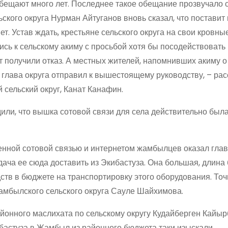
бещают много лет. Последнее такое обещание прозвучало 
ского округа Нурман Айтуганов вновь сказал, что поставит
т. Устав ждать, крестьяне сельского округа на свои кровны
сь к сельскому акиму с просьбой хотя бы посодействовать 
ет получили отказ. А местных жителей, напомнивших акиму о
глава округа отправил к вышестоящему руководству, – рас
 сельский округ, Канат Канафин.
или, что вышка сотовой связи для села действительно был
енной сотовой связью и интернетом жамбылцев оказал гла
дача ее сюда доставить из Экибастуза. Она большая, длина
дств в бюджете на транспортировку этого оборудования. Точ
Жамбылского сельского округа Сауле Шайхимова.
йонного маслихата по сельскому округу Кудайберген Кайыр
ибастуза в Жамбыл из районного бюджета таки изыскали.