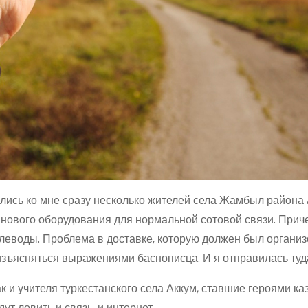
ились ко мне сразу несколько жителей села Жамбыл района 
ового оборудования для нормальной сотовой связи. Приче
леводы. Проблема в доставке, которую должен был организ
 изъясняться выражениями баснописца. И я отправилась туд
 и учителя туркестанского села Аккум, ставшие героями каз
ут ловить и связь, и интернет.