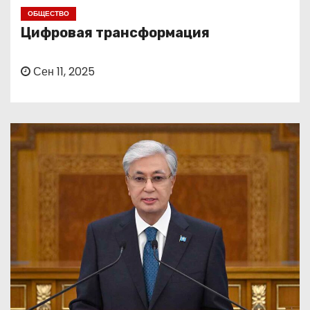
о
ОБЩЕСТВО
м
Цифровая трансформация
у
Сен 11, 2025